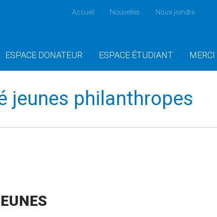
Accueil
Nouvelles
Nous joindre
ESPACE DONATEUR
ESPACE ÉTUDIANT
MERCI
ité jeunes philanthropes
 JEUNES