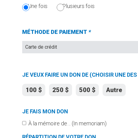
SECTION
Une fois
Plusieurs fois
EST
OBLIGATOIRE.)
MÉTHODE DE PAIEMENT
*
(Champs
requis)
JE VEUX FAIRE UN DON DE (CHOISIR UNE D
100 $
250 $
500 $
Autre
JE FAIS MON DON
À la mémoire de… (In memoriam)
RÉPARTITION DE VOTRE DON