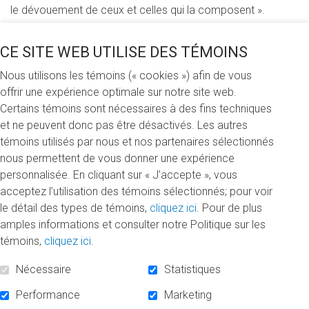
le dévouement de ceux et celles qui la composent ».
Les allocutions de Stéphane Pallage, recteur de l'UQAM, et
CE SITE WEB UTILISE DES TÉMOINS
de Philippe Rainville, président du conseil d’administration
de la Fondation de l’UQAM ont ensuite résonné
Nous utilisons les témoins (« cookies ») afin de vous
d’enthousiasme dans l’audience. Le recteur a déclaré avec
offrir une expérience optimale sur notre site web.
conviction : « Les bourses remises ne sont pas que
Certains témoins sont nécessaires à des fins techniques
récompenses pour des réalisations passées ; elles sont
et ne peuvent donc pas être désactivés. Les autres
des symboles forts qui célèbrent votre personne et votre
témoins utilisés par nous et nos partenaires sélectionnés
cheminement.».
nous permettent de vous donner une expérience
« Cette année, nous avons remis 881 bourses pour un
personnalisée. En cliquant sur « J’accepte », vous
montant de plus de 2 millions de dollars. Depuis la création
acceptez l’utilisation des témoins sélectionnés; pour voir
de notre fondation en 1976, soit depuis 48 ans, plus de 44
le détail des types de témoins,
cliquez ici
. Pour de plus
millions de dollars ont été attribués sous forme de bourses!
amples informations et consulter notre Politique sur les
», a annoncé quant à lui M. Philippe Rainville.
témoins,
cliquez ici
.
En 2023-2024, 22 bourses ont été créées dont :
Nécessaire
Statistiques
Performance
Marketing
une bourse