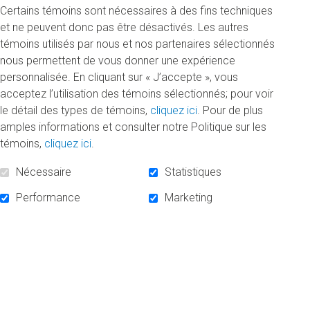
Certains témoins sont nécessaires à des fins techniques
Il entrera en fonction le 12 janvier 2026.
et ne peuvent donc pas être désactivés. Les autres
témoins utilisés par nous et nos partenaires sélectionnés
Titulaire d’un baccalauréat et d’une maîtrise en sciences
nous permettent de vous donner une expérience
économiques de l’ESG UQAM, M. Prévost œuvre depuis
personnalisée. En cliquant sur « J’accepte », vous
plus de 25 ans à des postes de direction au sein
acceptez l’utilisation des témoins sélectionnés; pour voir
d’importantes organisations. Depuis 2014, il évolue au sein
le détail des types de témoins,
cliquez ici
. Pour de plus
de la Fédération des caisses Desjardins du Québec, où il a
amples informations et consulter notre Politique sur les
notamment occupé les fonctions de vice-président
témoins,
cliquez ici
.
Clientèle institutionnelle et de vice-président Solutions
employeurs. Il est présentement directeur principal
Nécessaire
Statistiques
Développement des affaires au sein de la Vice-présidence
Affaires gouvernementales et réglementaires du
Performance
Marketing
Mouvement Desjardins.
Très engagé auprès de son alma mater, M. Prévost est
membre du conseil d’administration de l’UQAM depuis
2019, et en assume la présidence depuis 2021. Reconnu
pour son leadership rassembleur et son sens du dialogue, il
présidera sa dernière réunion du conseil le 4 décembre