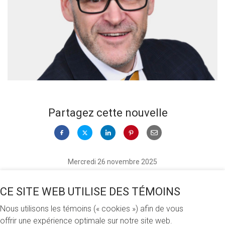
Partagez cette nouvelle
Mercredi 26 novembre 2025
À sa réunion du 13 novembre dernier, le conseil
CE SITE WEB UTILISE DES TÉMOINS
d’administration de la Fondation de l’UQAM a approuvé à
Nous utilisons les témoins (« cookies ») afin de vous
l’unanimité, et avec enthousiasme, la nomination de M.
offrir une expérience optimale sur notre site web.
Simon Prévost à titre de directeur général de la Fondation.