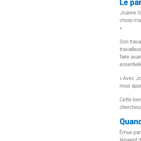
Le pa
Joanne Ot
choisi ma
»
Son trava
travailleu
faire avan
essentiel
« Avec Jo
nous appre
Cette bie
chercheus
Quand
Émue par c
tenaient d