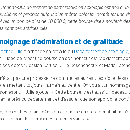
 Joanne-Otis
de recherche participative en sexologie est née d’un 
s, allié·es et proches autour d’un même objectif : perpétuer une 
Avec un don de plus de 10 000 $, cette bourse vise à soutenir d
s sont des actrices clés.
moignage d’admiration et de gratitude
Joanne Otis
a annoncé sa retraite du
Département de sexologie
s. L’idée de créer une bourse en son honneur est rapidement app
 ses côtés : Jessica Caruso, Julie Descheneaux et Marie Laten
n’était pas une professeure comme les autres », explique Jessica
, en mettant toujours l’humain au centre. On voulait un hommage
son esprit. » Julie ajoute : « Cette bourse, c’est aussi un cadeau
anne près du département et d’assurer que son approche continue
, l’objectif est clair : « On voulait que ce qu’elle a construit ne 
rofond pour les personnes restent vivants. »