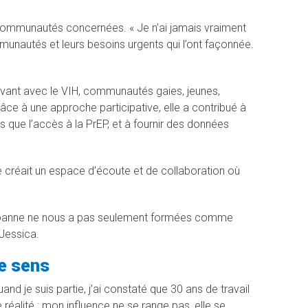
s communautés concernées. « Je n’ai jamais vraiment
munautés et leurs besoins urgents qui l’ont façonnée.
ivant avec le VIH, communautés gaies, jeunes,
Grâce à une approche participative, elle a contribué à
es que l’accès à la PrEP, et à fournir des données
e créait un espace d’écoute et de collaboration où
« Joanne ne nous a pas seulement formées comme
 Jessica.
de sens
nd je suis partie, j’ai constaté que 30 ans de travail
 réalité : mon influence ne se range pas, elle se