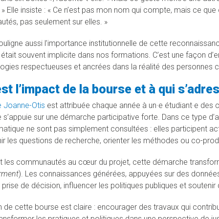
 » Elle insiste : « Ce n’est pas mon nom qui compte, mais ce que
és, pas seulement sur elles. »
uligne aussi l’importance institutionnelle de cette reconnaissanc
i était souvent implicite dans nos formations. C’est une façon d
gies respectueuses et ancrées dans la réalité des personnes 
st l’impact de la bourse et à qui s’adre
 Joanne-Otis
est attribuée chaque année à un·e étudiant·e des c
 s’appuie sur une démarche participative forte. Dans ce type d
matique ne sont pas simplement consultées : elles participent a
nir les questions de recherche, orienter les méthodes ou co-produi
t les communautés au cœur du projet, cette démarche transforme
rment
). Les connaissances générées, appuyées sur des données 
a prise de décision, influencer les politiques publiques et soute
 de cette bourse est claire : encourager des travaux qui contribue
ransformer les pratiques et politiques dans une perspective de jus