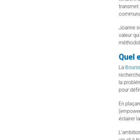
transmet.
communaut
Joanne so
valeur qu
méthodolo
Quel e
La
Bourse
recherche
la problé
pour défi
En plaçan
(
empowe
éclairer l
L’ambition
vie et à t