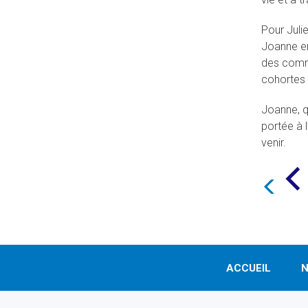
Pour Juli
Joanne en
des commu
cohortes 
Joanne, q
portée à l
venir.
ACCUEIL
N