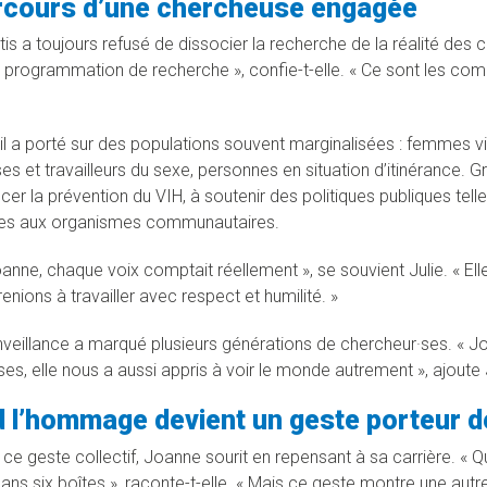
rcours d’une chercheuse engagée
is a toujours refusé de dissocier la recherche de la réalité de
 programmation de recherche », confie-t-elle. « Ce sont les com
il a porté sur des populations souvent marginalisées : femmes v
ses et travailleurs du sexe, personnes en situation d’itinérance. 
cer la prévention du VIH, à soutenir des politiques publiques tell
les aux organismes communautaires.
anne, chaque voix comptait réellement », se souvient Julie. « Ell
nions à travailler avec respect et humilité. »
nveillance a marqué plusieurs générations de chercheur·ses. 
es, elle nous a aussi appris à voir le monde autrement », ajoute
 l’hommage devient un geste porteur 
e geste collectif, Joanne sourit en repensant à sa carrière. « Qua
ans six boîtes », raconte-t-elle. « Mais ce geste montre une autre