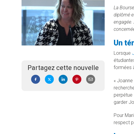
La
Bourse
diplômé·e
engagée. 
concernée
Un té
Lorsque
étudiante
Partagez cette nouvelle
formées à
« Joanne 
recherche
perpétue 
garder Jo
Pour Marie
respect p