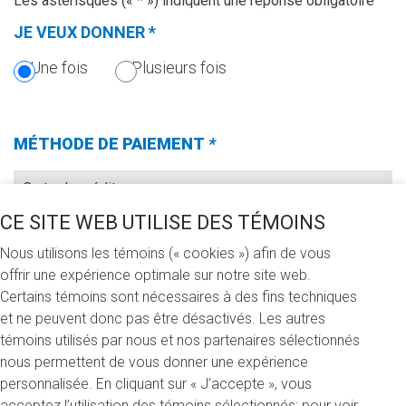
Les astérisques (« * ») indiquent une réponse obligatoire
JE VEUX DONNER
*
(CETTE
SECTION
Une fois
Plusieurs fois
EST
OBLIGATOIRE.)
MÉTHODE DE PAIEMENT
*
(Champs
requis)
CE SITE WEB UTILISE DES TÉMOINS
Nous utilisons les témoins (« cookies ») afin de vous
JE VEUX FAIRE UN DON DE (CHOISIR UNE DES
offrir une expérience optimale sur notre site web.
OPTIONS SUIVANTES)
*
Certains témoins sont nécessaires à des fins techniques
(CHAMPS
REQUIS)
et ne peuvent donc pas être désactivés. Les autres
100 $
250 $
500 $
Autre
témoins utilisés par nous et nos partenaires sélectionnés
nous permettent de vous donner une expérience
personnalisée. En cliquant sur « J’accepte », vous
JE FAIS MON DON
acceptez l’utilisation des témoins sélectionnés; pour voir