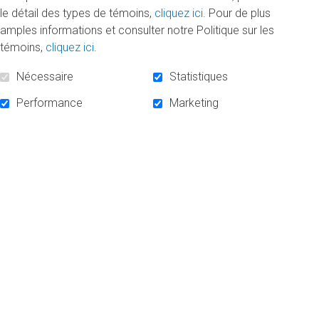
le détail des types de témoins,
cliquez ici
. Pour de plus
Faculté de communication
amples informations et consulter notre Politique sur les
témoins,
cliquez ici
.
Faculté des sciences de l'éducation
Nécessaire
Statistiques
Performance
Marketing
Faculté de science politique et de
droit
Faculté des sciences
École des sciences de la gestion
Faculté des sciences humaines
Hors-concours