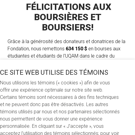
FÉLICITATIONS AUX
BOURSIÈRES ET
BOURSIERS!
Grâce à la générosité des donateurs et donatrices de la
Fondation, nous remettons
634 150 $
en bourses aux
étudiantes et étudiants de l'UQAM dans le cadre du
concours de l'automne 2025. Plus que jamais, ces
281 bourses
ont un impact déterminant sur leur
CE SITE WEB UTILISE DES TÉMOINS
parcours et sur leur motivation, et les encouragent à
Nous utilisons les témoins (« cookies ») afin de vous
persévérer. Merci à l'ensemble des donatrices et
offrir une expérience optimale sur notre site web.
donateurs de leur générosité, et félicitations à tous les
Certains témoins sont nécessaires à des fins techniques
lauréats et lauréates!
et ne peuvent donc pas être désactivés. Les autres
témoins utilisés par nous et nos partenaires sélectionnés
nous permettent de vous donner une expérience
Faculté des arts
personnalisée. En cliquant sur « J’accepte », vous
acceptez l’utilisation des témoins sélectionnés; pour voir