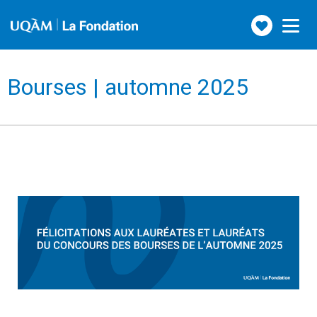
Faire
Toggle
navigation
un
don
Bourses | automne 2025