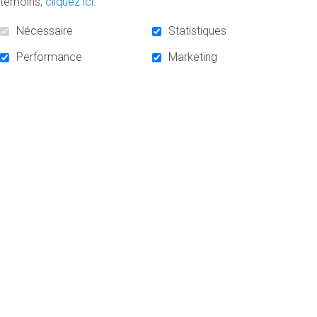
témoins,
cliquez ici
.
1.
Consultez le guide de sociofinancement
Nécessaire
Statistiques
2.
Téléchargez le formulaire
Performance
Marketing
DES QUESTIONS?
Consultez la F.A.Q.
ACCUEIL
NOUVELLES
NOUS JOINDRE
SOCIOFINANCEMENT
INFOLETTRE