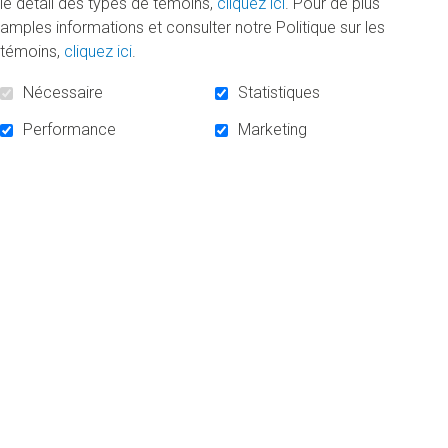
le détail des types de témoins,
cliquez ici
. Pour de plus
amples informations et consulter notre Politique sur les
témoins,
cliquez ici
.
Nécessaire
Statistiques
Performance
Marketing
Mireille Trudeau : L'engagement
féministe
Mireille Trudeau : une femme entière, passionnée,
amoureuse de la vie, une littéraire dans l’âme et
une professeure...
LIRE LA SUITE