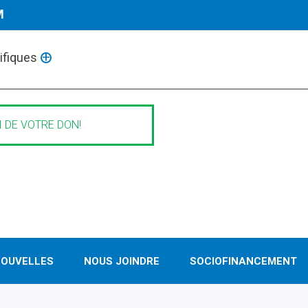
M
ifiques
ur les grands? Depuis 2011, les Camps de jour scientifiques de l
de la Terre et de l’atmosphère, informatique et mathématiques à d
ce se doit d’être accessible à tout le monde, les camps accueille
uer la science, même Charles Darwin, Marie Curie et Léonard de V
 DE VOTRE DON!
OUVELLES
NOUS JOINDRE
SOCIOFINANCEMENT