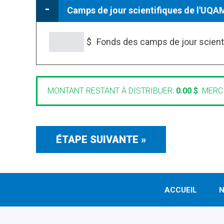
Camps de jour scientifiques de l'UQA
$
Fonds des camps de jour scient
Qui a dit que la science, c’était po
découvrir biologie, chimie, sciences 
fibre scientifique. Et comme la scien
défavorisés. Parce qu’avant de marq
MONTANT RESTANT À DISTRIBUER:
0.00 $
.
MERCI
ACCUEIL
N