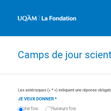
Camps de jour scient
Les astérisques (« * ») indiquent une réponse obligat
JE VEUX DONNER
*
(CETTE
SECTION
Une fois
Plusieurs fois
EST