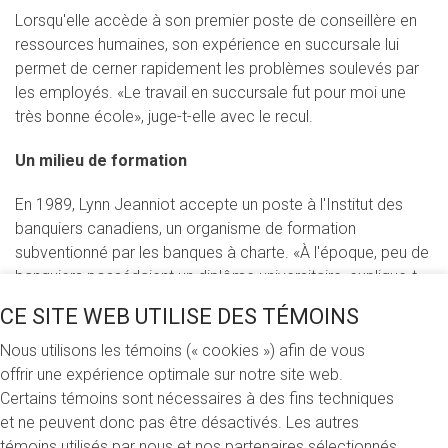
Lorsqu'elle accède à son premier poste de conseillère en
ressources humaines, son expérience en succursale lui
permet de cerner rapidement les problèmes soulevés par
les employés. «Le travail en succursale fut pour moi une
très bonne école», juge-t-elle avec le recul.
Un milieu de formation
En 1989, Lynn Jeanniot accepte un poste à l'Institut des
banquiers canadiens, un organisme de formation
subventionné par les banques à charte. «À l'époque, peu de
banquiers possédaient un diplôme universitaire, explique-t-
elle. L'institut a été fondé pour établir des partenariats avec
CE SITE WEB UTILISE DES TÉMOINS
les universités et créer des programmes de formation
spécialisés, dont le
MBA en services financiers
de l'ESG
Nous utilisons les témoins (« cookies ») afin de vous
UQAM.» Prêchant par l'exemple, elle s'inscrit en 1992 au
offrir une expérience optimale sur notre site web.
MBA pour cadres afin d'acquérir de meilleures bases en
Certains témoins sont nécessaires à des fins techniques
finance. «J'ai choisi le programme de l'ESG UQAM, car il
et ne peuvent donc pas être désactivés. Les autres
était avant-gardiste et plus ouvert aux nouvelles réalités du
témoins utilisés par nous et nos partenaires sélectionnés