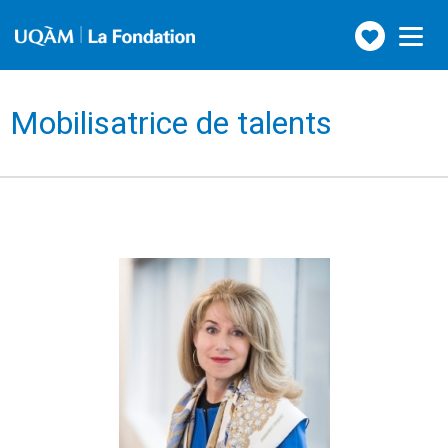
Faire
Toggle
navigation
un
don
Mobilisatrice de talents