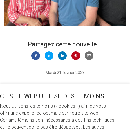
Partagez cette nouvelle
Mardi 21 février 2023
e
Pour souligner le 70
anniversaire de leur mère, le 21 février,
Julien, Benoit et Gabriel Morency lui ont fait une belle
CE SITE WEB UTILISE DES TÉMOINS
surprise : les trois frères ont mis sur pied une bourse en son
Nous utilisons les témoins (« cookies ») afin de vous
honneur. La Bourse France-Allard est offerte pour la
offrir une expérience optimale sur notre site web.
première fois lors du concours de bourses de l’hiver 2023
Certains témoins sont nécessaires à des fins techniques
et est destinée à des mères étudiantes inscrites au
et ne peuvent donc pas être désactivés. Les autres
baccalauréat en administration ou au baccalauréat en