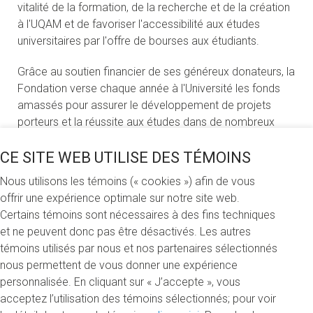
vitalité de la formation, de la recherche et de la création
à l'UQAM et de favoriser l'accessibilité aux études
universitaires par l'offre de bourses aux étudiants.
Grâce au soutien financier de ses généreux donateurs, la
Fondation verse chaque année à l'Université les fonds
amassés pour assurer le développement de projets
porteurs et la réussite aux études dans de nombreux
champs du savoir.
CE SITE WEB UTILISE DES TÉMOINS
Confidentialité des renseignements personnels
Nous utilisons les témoins (« cookies ») afin de vous
offrir une expérience optimale sur notre site web.
Par l'entrée en vigueur de la Loi 25
, la Fondation de
Certains témoins sont nécessaires à des fins techniques
l'UQAM s’engage à respecter la vie privée de ses
et ne peuvent donc pas être désactivés. Les autres
donateurs et donatrices, étudiants et étudiantes,
témoins utilisés par nous et nos partenaires sélectionnés
bénévoles, partenaires et les membres du personnel.
nous permettent de vous donner une expérience
Elle est assujettie à quelques points de la politique de
personnalisée. En cliquant sur « J’accepte », vous
l'UQAM. Pour vous y référer:
Protection des
acceptez l’utilisation des témoins sélectionnés; pour voir