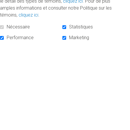
renseignements personnels
le détail des types de témoins,
cliquez ici
. Pour de plus
amples informations et consulter notre Politique sur les
Pour consulter les politiques de confidentialités de la
témoins,
cliquez ici
.
Fondation :
Politique acceptation des dons
Nécessaire
Statistiques
Performance
Marketing
Politique sécurité informatique
Responsable de la protection des renseignements
personnels
:
Jean-François Champagne
À tout moment, vous pouvez écrire par courriel à
fondation.politiques@uqam.ca
pour retirer votre
consentement à la Fondation de l’UQAM d’utiliser vos
renseignements personnels pour communiquer avec
vous.
Dernière révision le 1er janvier 2025