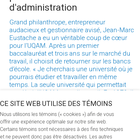
d'administration
Grand philanthrope, entrepreneur
audacieux et gestionnaire avisé, Jean-Marc
Eustache a eu un véritable coup de cœur
pour l’UQAM. Après un premier
baccalauréat et trois ans sur le marché du
travail, il choisit de retourner sur les bancs
d’école. « Je cherchais une université où je
pourrais étudier et travailler en même
temps. La seule université qui permettait
ça, c’était l’UQAM », souligne-t-il. En 1970, il
s’inscrit donc en sciences économiques à
CE SITE WEB UTILISE DES TÉMOINS
l’UQAM, qui venait alors d’ouvrir ses portes :
Nous utilisons les témoins (« cookies ») afin de vous
« C’était une université nouvelle, avec une
offrir une expérience optimale sur notre site web.
nouvelle façon de voir les choses. Ça allait
Certains témoins sont nécessaires à des fins techniques
tout à fait avec ma philosophie. »
et ne peuvent donc pas être désactivés. Les autres