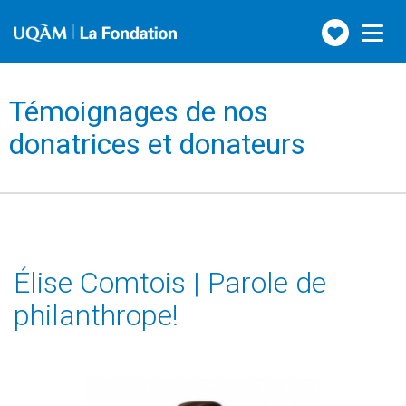
Faire
Toggle
navigation
un
don
Témoignages de nos
donatrices et donateurs
Élise Comtois | Parole de
philanthrope!