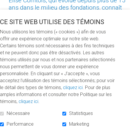
Élise Comtois, qui évolue depuis plus de 15
ans dans le milieu des fondations, connaît
bien l’importance de la philanthropie. « Je
CE SITE WEB UTILISE DES TÉMOINS
crois que c’est un moteur de changement,
explique celle qui est, depuis janvier 2019,
Nous utilisons les témoins (« cookies ») afin de vous
directrice de la Fondation de l’Institut
offrir une expérience optimale sur notre site web.
national de la recherche scientifique.
Certains témoins sont nécessaires à des fins techniques
Souvent, les innovations sociales et le
et ne peuvent donc pas être désactivés. Les autres
progrès passent par la philanthropie. »
témoins utilisés par nous et nos partenaires sélectionnés
nous permettent de vous donner une expérience
Diplômée du baccalauréat en relations publiques et de la
personnalisée. En cliquant sur « J’accepte », vous
maîtrise en administration des affaires à l’UQAM, Élise
acceptez l’utilisation des témoins sélectionnés; pour voir
Comtois savait depuis toute petite qu’elle voulait aller à
le détail des types de témoins,
cliquez ici
. Pour de plus
l’université. « L’UQAM a été ma porte d’entrée vers le
amples informations et consulter notre Politique sur les
monde du savoir. Ça a été une très belle expérience sur
témoins,
cliquez ici
.
le plan intellectuel et aussi sur le plan personnel. Et je
dirais qu’au-delà de la formation, elle produit des
Nécessaire
Statistiques
générations de citoyens éclairés », souligne-t-elle.
Performance
Marketing