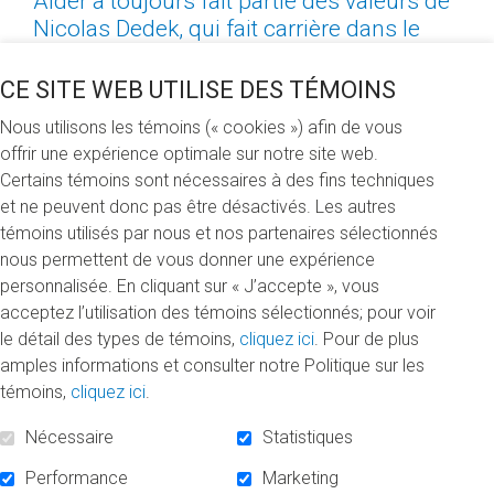
Aider a toujours fait partie des valeurs de
Nicolas Dedek, qui fait carrière dans le
milieu de la philanthropie. « Pour moi, c’est
la façon ultime de mettre mes valeurs, mes
CE SITE WEB UTILISE DES TÉMOINS
compétences et mes forces au service de
Nous utilisons les témoins (« cookies ») afin de vous
la société, explique le directeur général de
offrir une expérience optimale sur notre site web.
la Fondation pour les élèves de Montréal.
Certains témoins sont nécessaires à des fins techniques
Une société est plus forte quand on
et ne peuvent donc pas être désactivés. Les autres
s’entraide les uns les autres, et la
témoins utilisés par nous et nos partenaires sélectionnés
philanthropie, c’est une façon d’amplifier
nous permettent de vous donner une expérience
cette aide. »
personnalisée. En cliquant sur « J’accepte », vous
acceptez l’utilisation des témoins sélectionnés; pour voir
Et sa cause, c’est l’éducation, une constante dans sa
le détail des types de témoins,
cliquez ici
. Pour de plus
carrière. « C’est l’éducation qui m’a permis de sortir de
amples informations et consulter notre Politique sur les
l’obscurité et, en quelque sorte, de rentrer dans les
témoins,
cliquez ici
.
Lumières. L’UQAM y est pour beaucoup, non seulement
en raison de la formation que j’y ai reçue, mais aussi
Nécessaire
Statistiques
parce qu’elle m’a permis de rencontrer des gens de tous
Performance
Marketing
les milieux », souligne celui qui a fait un baccalauréat et