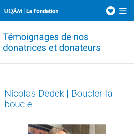
Faire
Toggle
navigation
un
don
Témoignages de nos
donatrices et donateurs
Nicolas Dedek | Boucler la
boucle