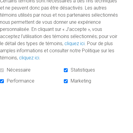
Certains témoins sont nécessaires à des fins techniques
INFOLETTRE
et ne peuvent donc pas être désactivés. Les autres
témoins utilisés par nous et nos partenaires sélectionnés
nous permettent de vous donner une expérience
personnalisée. En cliquant sur « J’accepte », vous
S'ABONNER À L'INFOLETTRE
acceptez l’utilisation des témoins sélectionnés; pour voir
le détail des types de témoins,
cliquez ici
. Pour de plus
amples informations et consulter notre Politique sur les
témoins,
cliquez ici
.
Nécessaire
Statistiques
Performance
Marketing
SUIVEZ-NOUS!
Facebook
Linkedin
Instagram
PROPULSÉ PAR
SÉCURISÉ PAR