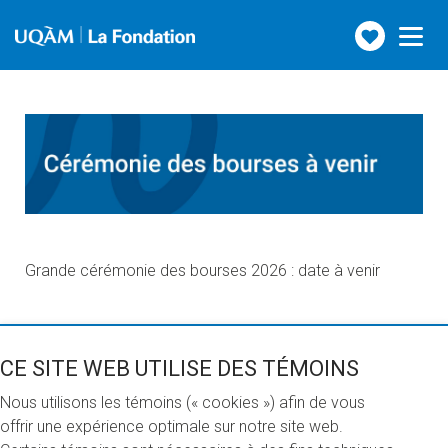
Faire
Toggle
navigation
un
don
Grande cérémonie des bourses 2026 : date à venir
ACCUEIL
CE SITE WEB UTILISE DES TÉMOINS
NOUVELLES
Nous utilisons les témoins (« cookies ») afin de vous
NOUS JOINDRE
offrir une expérience optimale sur notre site web.
SOCIOFINANCEMENT