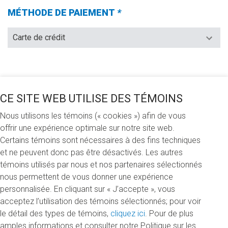
MÉTHODE DE PAIEMENT
*
(Champs
requis)
JE VEUX FAIRE UN DON DE (CHOISIR UNE DES
OPTIONS SUIVANTES)
*
CE SITE WEB UTILISE DES TÉMOINS
(CHAMPS
REQUIS)
Nous utilisons les témoins (« cookies ») afin de vous
100 $
250 $
500 $
Autre
offrir une expérience optimale sur notre site web.
Certains témoins sont nécessaires à des fins techniques
et ne peuvent donc pas être désactivés. Les autres
JE FAIS MON DON
témoins utilisés par nous et nos partenaires sélectionnés
À la mémoire de… (In memoriam)
nous permettent de vous donner une expérience
personnalisée. En cliquant sur « J’accepte », vous
RÉPARTITION DE VOTRE DON
acceptez l’utilisation des témoins sélectionnés; pour voir
le détail des types de témoins,
cliquez ici
. Pour de plus
Chaire Diament
amples informations et consulter notre Politique sur les