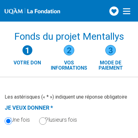
Faire
Toggle
navigation
un
don
Fonds du projet Mentallys
Étapes
1
2
3
du
VOTRE DON
VOS
MODE DE
formulaire
INFORMATIONS
PAIEMENT
()
(ÉTAPE
ACTUELLE)
Les astérisques (« * ») indiquent une réponse obligatoire
JE VEUX DONNER
*
(CETTE
SECTION
Une fois
Plusieurs fois
EST
OBLIGATOIRE.)