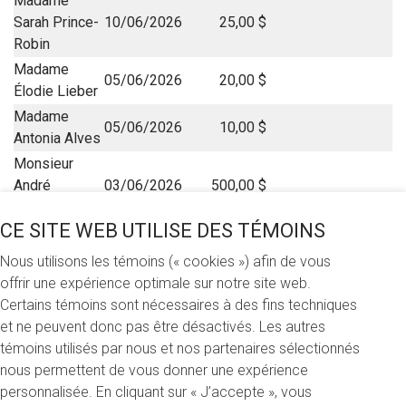
Madame
Sarah Prince-
10/06/2026
25,00 $
Robin
Madame
05/06/2026
20,00 $
Élodie Lieber
Madame
05/06/2026
10,00 $
Antonia Alves
Monsieur
André
03/06/2026
500,00 $
Baudoux
CE SITE WEB UTILISE DES TÉMOINS
Madame
Marie-Hélène
30/05/2026
250,00 $
Nous utilisons les témoins (« cookies ») afin de vous
Albert
offrir une expérience optimale sur notre site web.
Madame
Certains témoins sont nécessaires à des fins techniques
Emma St-
29/05/2026
5,00 $
et ne peuvent donc pas être désactivés. Les autres
Arnaud
témoins utilisés par nous et nos partenaires sélectionnés
Anonyme
29/05/2026
15,00 $
nous permettent de vous donner une expérience
personnalisée. En cliquant sur « J’accepte », vous
Monsieur Max