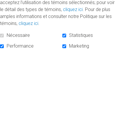
29/05/2026
15,00 $
acceptez l’utilisation des témoins sélectionnés; pour voir
Kerb
le détail des types de témoins,
cliquez ici
. Pour de plus
Madame
28/05/2026
50,00 $
amples informations et consulter notre Politique sur les
Démi Bégin
témoins,
cliquez ici
.
Madame
Guylaine
27/05/2026
40,00 $
Nécessaire
Statistiques
Fortin
Performance
Marketing
Anonyme
26/05/2026
100,00 $
Madame
Pascale
26/05/2026
100,00 $
Collas
Monsieur
Laurent
19/05/2026
250,00 $
Ehrhart
Monsieur Eric
18/05/2026
160,00 $
Baudoux
Monsieur
Fabrice
08/05/2026
100,00 $