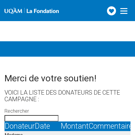
Faire
Toggle
navigation
un
don
Merci de votre soutien!
VOICI LA LISTE DES DONATEURS DE CETTE
CAMPAGNE :
Rechercher
Donateur
Date
Montant
Commentaire