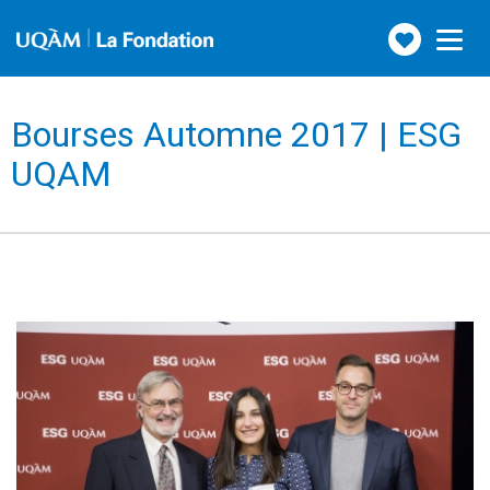
Faire
Toggle
navigation
un
don
Bourses Automne 2017 | ESG
UQAM