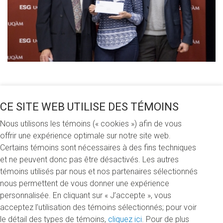
Partagez cette nouvelle
CE SITE WEB UTILISE DES TÉMOINS
Nous utilisons les témoins (« cookies ») afin de vous
offrir une expérience optimale sur notre site web.
Lundi 15 janvier 2018
Certains témoins sont nécessaires à des fins techniques
et ne peuvent donc pas être désactivés. Les autres
Le 12 décembre dernier, c'était au tour des étudiants de
témoins utilisés par nous et nos partenaires sélectionnés
l'École des sciences de la gestion de recevoir leurs
nous permettent de vous donner une expérience
bourses du concours d'automne 2017. Au total, 36
personnalisée. En cliquant sur « J’accepte », vous
bourses, d'une valeur totale de 74 100 $, leur ont été
acceptez l’utilisation des témoins sélectionnés; pour voir
octroyées grâce aux généreux donateurs de la Fondation.
le détail des types de témoins,
cliquez ici
. Pour de plus