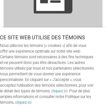
CE SITE WEB UTILISE DES TÉMOINS
Partagez cette nouvelle
Nous utilisons les témoins (« cookies ») afin de vous
offrir une expérience optimale sur notre site web.
Certains témoins sont nécessaires à des fins techniques
et ne peuvent donc pas être désactivés. Les autres
Mardi 27 février 2018
témoins utilisés par nous et nos partenaires sélectionnés
nous permettent de vous donner une expérience
Le 31 janvier dernier, les étudiants de la Faculté des
personnalisée. En cliquant sur « J’accepte », vous
sciences de l'UQAM ont reçu 50 bourses d'une valeur totale
acceptez l’utilisation des témoins sélectionnés; pour voir
de 108 725 $. Merci aux donateurs qui nous permettent de
le détail des types de témoins,
cliquez ici
. Pour de plus
leur offrir ces bourses, et félicitations à tous les boursiers!
amples informations et consulter notre Politique sur les
témoins,
cliquez ici
.