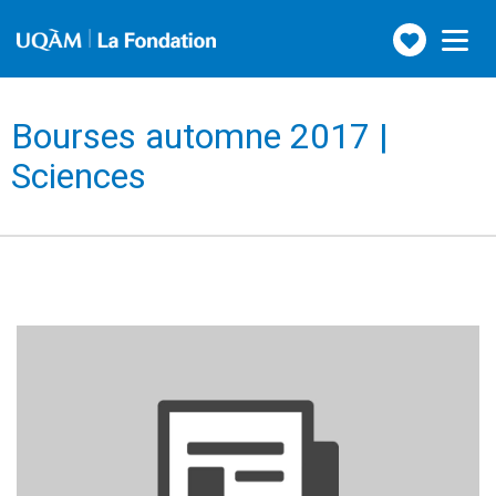
Faire
Toggle
navigation
un
don
Bourses automne 2017 |
Sciences