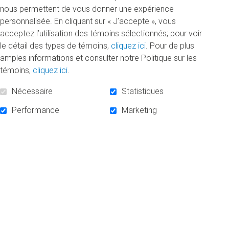
à compter de 18 h
nous permettent de vous donner une expérience
à l’ITHQ, au Resto-école La Relève gourmande
personnalisée. En cliquant sur « J’accepte », vous
acceptez l’utilisation des témoins sélectionnés; pour voir
Les vins qui seront dégustés lors de la soirée :
le détail des types de témoins,
cliquez ici
. Pour de plus
amples informations et consulter notre Politique sur les
Léonia Pomino brut 2014, Frescobaldi
témoins,
cliquez ici
.
Pomino bianco Bénefizio 2016, Frescobaldi
Montesodi, IGT Toscana 2010, Frescobaldi
Nécessaire
Statistiques
Giramonte, IGT Toscana 2009, Frescobaldi
Mormoreto, IGT Toscana 2009, Frescobaldi
Performance
Marketing
Lamaione, IGT Toscana 2006, Frescobaldi
Brunello di Montalcino Riserva 2007 Castelgiocondo,
Frescobaldi
Tous les profits de la soirée seront versés à la Fondation
de l’UQAM afin d’encourager la réussite étudiante, la
recherche et la création à l’UQAM.
Pour plus de détails sur cet événement exclusif et pour
vous y inscrire,
consultez notre formulaire d’inscription
.