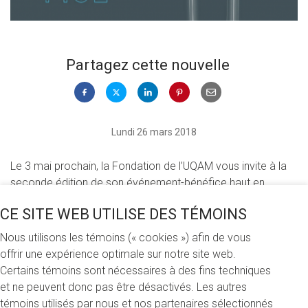
Partagez cette nouvelle
Lundi 26 mars 2018
Le 3 mai prochain, la Fondation de l’UQAM vous invite à la
seconde édition de son événement-bénéfice haut en
saveurs! Les convives pourront déguster les vins
CE SITE WEB UTILISE DES TÉMOINS
exceptionnels de la famille Frescobaldi, sommité du
domaine vinicole depuis le 13
siècle, ainsi qu’un menu
e
Nous utilisons les témoins (« cookies ») afin de vous
gastronomique préparé par la brigade de l’Institut de
offrir une expérience optimale sur notre site web.
tourisme et d’hôtellerie du Québec.
Certains témoins sont nécessaires à des fins techniques
et ne peuvent donc pas être désactivés. Les autres
Rendez-vous
le jeudi 3 mai 2018
témoins utilisés par nous et nos partenaires sélectionnés