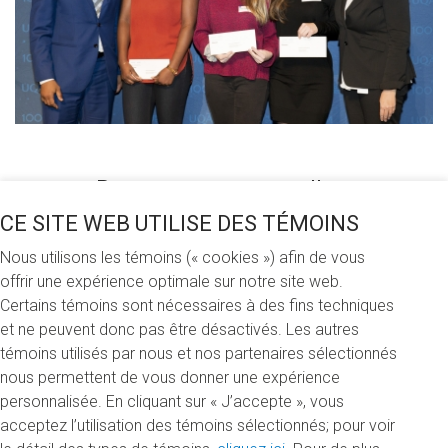
Partagez cette nouvelle
CE SITE WEB UTILISE DES TÉMOINS
Nous utilisons les témoins (« cookies ») afin de vous
offrir une expérience optimale sur notre site web.
er
Vendredi 1
mars 2019
Certains témoins sont nécessaires à des fins techniques
et ne peuvent donc pas être désactivés. Les autres
Le 30 janvier dernier, c'est 145 bourses, d'une valeur totale
témoins utilisés par nous et nos partenaires sélectionnés
de 512 500 $, qui ont pu être remises dans toutes les
nous permettent de vous donner une expérience
facultés grâce à la générosité d'organisations et de
personnalisée. En cliquant sur « J’accepte », vous
personnes généreuses, nos Grands donateurs. Merci à la
acceptez l’utilisation des témoins sélectionnés; pour voir
Fondation J. Armand Bombardier, Guy Marier et Bell