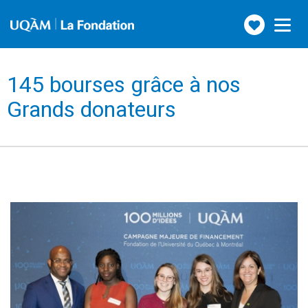
Faire
Toggle
navigation
un
don
145 bourses grâce à nos
Grands donateurs