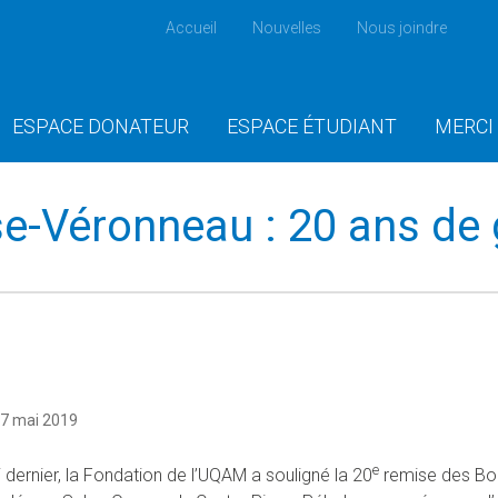
Accueil
Nouvelles
Nous joindre
ESPACE DONATEUR
ESPACE ÉTUDIANT
MERCI
se-Véronneau : 20 ans de
17 mai 2019
e
 dernier, la Fondation de l’UQAM a souligné la 20
remise des Bou