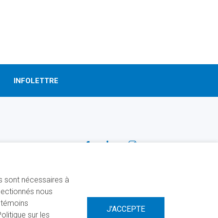
INFOLETTRE
SUIVEZ-NOUS!
Facebook
Linkedin
Instagram
ns sont nécessaires à
électionnés nous
s témoins
litique sur les