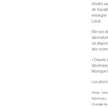
études au
de travai
enseigne 
Laval.
Elle est 
laboratoi
sa dispon
des scien
« Depuis 
développe
Monique B
Les photo
Photo : Mon
Martineau, 
chargée de 