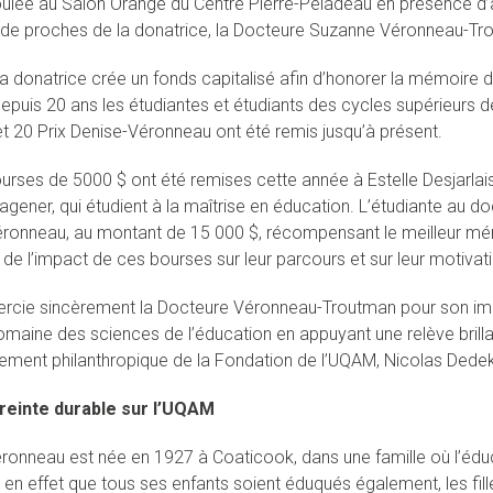
oulée au Salon Orange du Centre Pierre-Péladeau en présence d’
t de proches de la donatrice, la Docteure Suzanne Véronneau-Tr
la donatrice crée un fonds capitalisé afin d’honorer la mémoire
depuis 20 ans les étudiantes et étudiants des cycles supérieurs de
t 20 Prix Denise-Véronneau ont été remis jusqu’à présent.
urses de 5000 $ ont été remises cette année à Estelle Desjarla
gener, qui étudient à la maîtrise en éducation. L’étudiante au do
ronneau, au montant de 15 000 $, récompensant le meilleur mémo
de l’impact de ces bourses sur leur parcours et sur leur motivati
rcie sincèrement la Docteure Véronneau-Troutman pour son im
omaine des sciences de l’éducation en appuyant une relève brilla
ment philanthropique de la Fondation de l’UQAM, Nicolas Dedek
einte durable sur l’UQAM
ronneau est née en 1927 à Coaticook, dans une famille où l’éduca
t en effet que tous ses enfants soient éduqués également, les fil