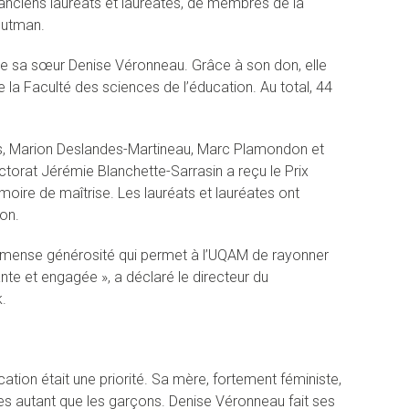
anciens lauréats et lauréates, de membres de la
outman.
 de sa sœur Denise Véronneau. Grâce à son don, elle
 la Faculté des sciences de l’éducation. Au total, 44
is, Marion Deslandes-Martineau, Marc Plamondon et
ctorat Jérémie Blanchette-Sarrasin a reçu le Prix
ire de maîtrise. Les lauréats et lauréates ont
on.
mense générosité qui permet à l’UQAM de rayonner
nte et engagée », a déclaré le directeur du
.
tion était une priorité. Sa mère, fortement féministe,
les autant que les garçons. Denise Véronneau fait ses