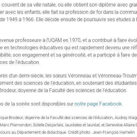
 couvent de sa ville natale, où elle obtient son diplôme avec gr
ller avec les enfants, elle fait sa profession de foi dans la com
de 1949 à 1966. Elle décide ensuite de poursuivre ses études à l’
devenue professeure à l’UQAM en 1970, et a contribué à faire évol
re en technologies éducatives qui est rapidement devenu une réf
ibilité, son engagement et sa générosité, et a participé à faire 
ces de l’éducation.
près d’un demi-siècle, les sœurs Véronneau et Véronneau-Troutm
ment des sciences de l’éducation, en soutenant des étudiantes 
rodeur, doyenne de la Faculté des sciences de l’éducation.
s de la soirée sont disponibles sur
notre page Facebook
.
ique Brodeur, doyenne de la Faculté des sciences de l’éducation, Audrey Wa
Marc Plamondon, Estelle Desjarlais, lauréates et lauréat, et Geneviève Allair
cours au Département de didactique. Crédit photo : Jean-François Hamelin