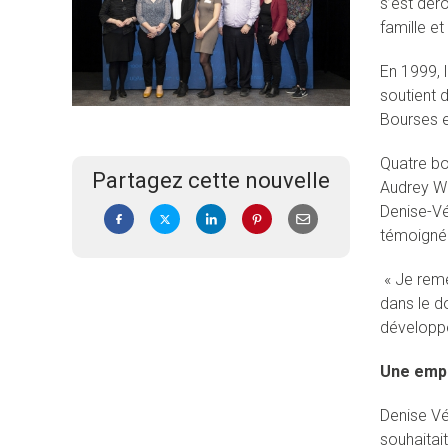
s’est dér
famille e
En 1999, 
soutient 
Bourses e
Quatre bo
Partagez cette nouvelle
Audrey Wa
Denise-Vé
témoigné 
« Je reme
dans le d
développe
Une empr
Denise Vé
souhaitai