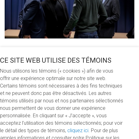
Partagez cette nouvelle
CE SITE WEB UTILISE DES TÉMOINS
Nous utilisons les témoins (« cookies ») afin de vous
offrir une expérience optimale sur notre site web.
Certains témoins sont nécessaires à des fins techniques
Mardi 18 février 2020
et ne peuvent donc pas être désactivés. Les autres
témoins utilisés par nous et nos partenaires sélectionnés
Le 21 janvier, 9 bourses ont été remises à des étudiants et
nous permettent de vous donner une expérience
étudiantes de la Faculté de communication pour
personnalisée. En cliquant sur « J’accepte », vous
récompenser leurs efforts et leur réussite! Merci à tous
acceptez l’utilisation des témoins sélectionnés; pour voir
ceux et celles qui les ont encouragés et qui ont permis de
le détail des types de témoins,
cliquez ici
. Pour de plus
leur remettre 16 000 $.
amples informations et consulter notre Politique sur les