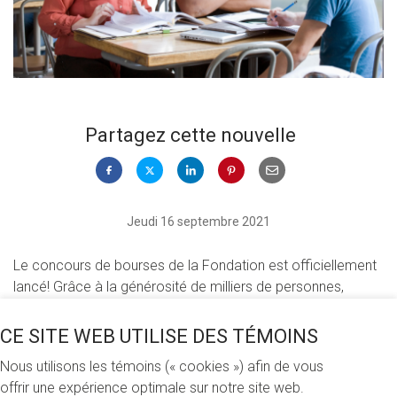
Partagez cette nouvelle
Jeudi 16 septembre 2021
Le concours de bourses de la Fondation est officiellement
lancé! Grâce à la générosité de milliers de personnes,
d’entreprises et d’organisations, nous remettrons 583 200 $
cet automne.
CE SITE WEB UTILISE DES TÉMOINS
Nous utilisons les témoins (« cookies ») afin de vous
Au total, ce sont 268 bourses de soutien financier,
offrir une expérience optimale sur notre site web.
d’excellence et d’engagement qui sont remises. Les