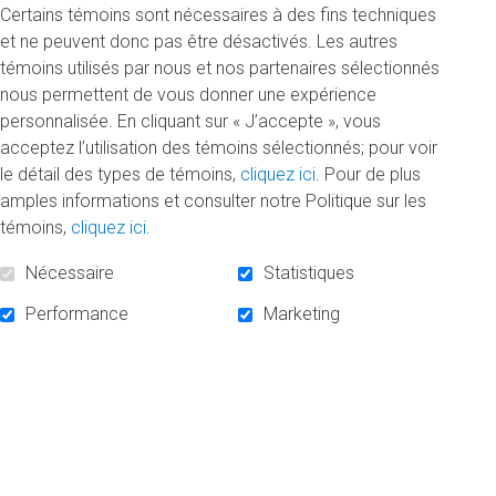
Certains témoins sont nécessaires à des fins techniques
étudiants et étudiantes de tous les cycles d’études et de
et ne peuvent donc pas être désactivés. Les autres
toutes les facultés sont invités à déposer leur candidature.
témoins utilisés par nous et nos partenaires sélectionnés
Le concours d’automne prend fin le 13 octobre.
nous permettent de vous donner une expérience
personnalisée. En cliquant sur « J’accepte », vous
Visitez le
bourses.uqam.ca
pour en savoir plus sur les
acceptez l’utilisation des témoins sélectionnés; pour voir
bourses offertes cet hiver et pour poser votre candidature.
le détail des types de témoins,
cliquez ici
. Pour de plus
amples informations et consulter notre Politique sur les
Besoin d’un coup de main?
Les Services à la vie étudiante
témoins,
cliquez ici
.
organisent plusieurs activités d’information virtuelles afin de
vous aider dans vos démarches. Consultez le calendrier et
Nécessaire
Statistiques
inscrivez-vous en
cliquant ici
.
Performance
Marketing
« Ça prend du courage, de la détermination et également
des encouragements, comme cette bourse qui fait une
différence significative. »