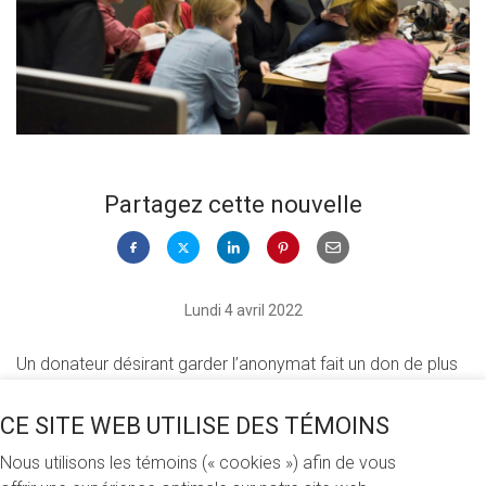
Partagez cette nouvelle
Lundi 4 avril 2022
Un donateur désirant garder l’anonymat fait un don de plus
de 90 000 $ afin de soutenir la formation en journalisme. Au
cours des trois prochaines années, la
Bourse-stage
CE SITE WEB UTILISE DES TÉMOINS
Expérimenter le journalisme à l’étranger
permettra à un
Nous utilisons les témoins (« cookies ») afin de vous
total de six étudiants et étudiantes du baccalauréat en