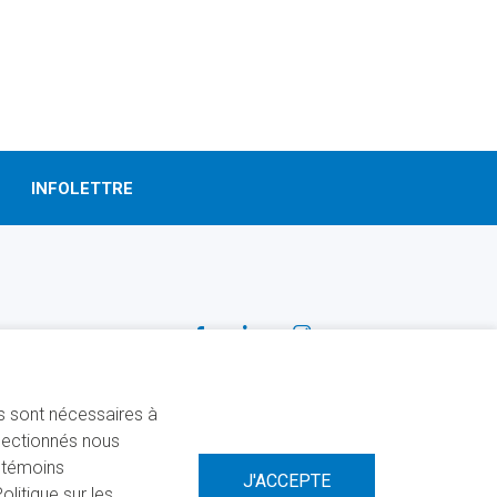
INFOLETTRE
SUIVEZ-NOUS!
Facebook
Linkedin
Instagram
ns sont nécessaires à
électionnés nous
s témoins
litique sur les