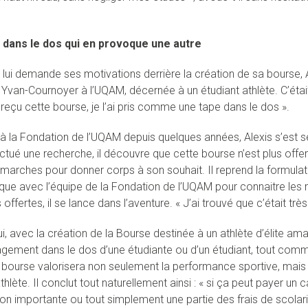
 dans le dos qui en provoque une autre
 lui demande ses motivations derrière la création de sa bourse, 
Yvan-Cournoyer à l’UQAM, décernée à un étudiant athlète. C’était 
 reçu cette bourse, je l’ai pris comme une tape dans le dos ».
à la Fondation de l’UQAM depuis quelques années, Alexis s’es
ctué une recherche, il découvre que cette bourse n’est plus offer
démarches pour donner corps à son souhait. Il reprend la formula
e avec l’équipe de la Fondation de l’UQAM pour connaitre les 
offertes, il se lance dans l’aventure. « J’ai trouvé que c’était très r
ui, avec la création de la Bourse destinée à un athlète d’élite a
gement dans le dos d’une étudiante ou d’un étudiant, tout comme
e bourse valorisera non seulement la performance sportive, ma
thlète. Il conclut tout naturellement ainsi : « si ça peut payer un 
n importante ou tout simplement une partie des frais de scolarité