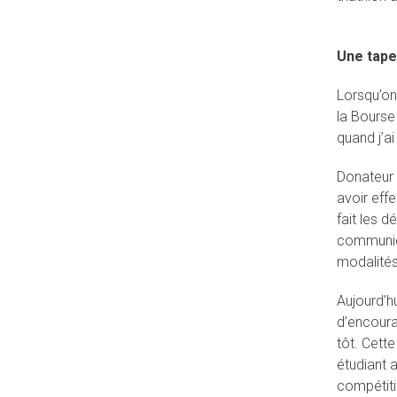
Une tape
Lorsqu’on
la Bourse 
quand j’ai
Donateur 
avoir effe
fait les 
communiqu
modalités 
Aujourd’h
d’encoura
tôt. Cett
étudiant a
compétitio