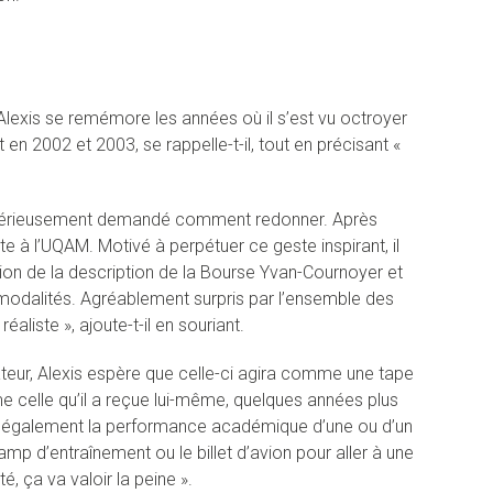
Alexis se remémore les années où il s’est vu octroyer
en 2002 et 2003, se rappelle-t-il, tout en précisant «
t sérieusement demandé comment redonner. Après
te à l’UQAM. Motivé à perpétuer ce geste inspirant, il
tion de la description de la Bourse Yvan-Cournoyer et
modalités. Agréablement surpris par l’ensemble des
éaliste », ajoute-t-il en souriant.
mateur, Alexis espère que celle-ci agira comme une tape
 celle qu’il a reçue lui-même, quelques années plus
is également la performance académique d’une ou d’un
camp d’entraînement ou le billet d’avion pour aller à une
, ça va valoir la peine ».