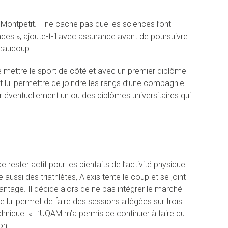
Montpetit. Il ne cache pas que les sciences l’ont
ences », ajoute-t-il avec assurance avant de poursuivre
beaucoup.
de mettre le sport de côté et avec un premier diplôme
it lui permettre de joindre les rangs d’une compagnie
r éventuellement un ou des diplômes universitaires qui
 rester actif pour les bienfaits de l’activité physique
ussi des triathlètes, Alexis tente le coup et se joint
avantage. Il décide alors de ne pas intégrer le marché
 lui permet de faire des sessions allégées sur trois
chnique. « L’UQAM m’a permis de continuer à faire du
on.