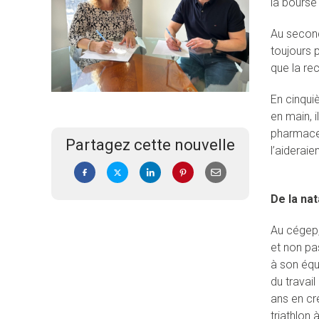
la bourse
Au second
toujours p
que la re
En cinqui
en main, 
pharmaceu
Partagez cette nouvelle
l’aiderai
De la nat
Au cégep, 
et non pas
à son équi
du travai
ans en cr
triathlon 