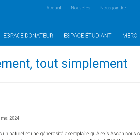
Accueil
Nouvelles
Nous joindre
ESPACE DONATEUR
ESPACE ÉTUDIANT
MERCI
ement, tout simplement
 mai 2024
c un naturel et une générosité exemplaire qu’Alexis Ascah nous co