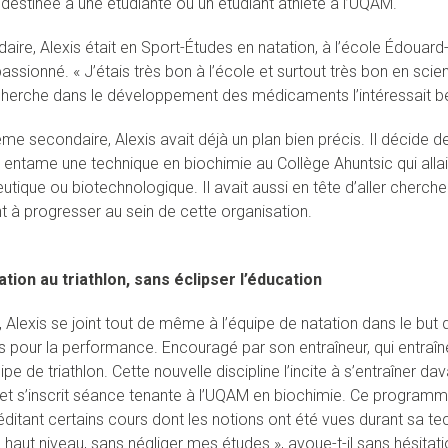
 destinée à une étudiante ou un étudiant athlète à l’UQAM.
aire, Alexis était en Sport-Études en natation, à l’école Édouard-
assionné. « J’étais très bon à l’école et surtout très bon en sci
cherche dans le développement des médicaments l’intéressait 
ème secondaire, Alexis avait déjà un plan bien précis. Il décide 
il entame une technique en biochimie au Collège Ahuntsic qui alla
tique ou biotechnologique. Il avait aussi en tête d’aller cherche
ent à progresser au sein de cette organisation.
ation au triathlon, sans éclipser l’éducation
Alexis se joint tout de même à l’équipe de natation dans le but de
 pour la performance. Encouragé par son entraîneur, qui entraîne a
pe de triathlon. Cette nouvelle discipline l’incite à s’entraîner d
l et s’inscrit séance tenante à l’UQAM en biochimie. Ce programme
éditant certains cours dont les notions ont été vues durant sa te
à haut niveau, sans négliger mes études », avoue-t-il sans hésitati