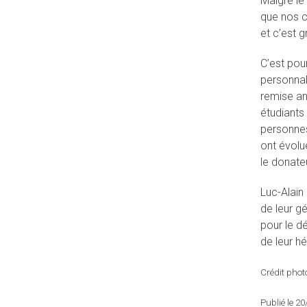
Malgré le
que nos c
et c’est g
C’est pou
personnal
remise an
étudiants
personnes
ont évolu
le donateu
Luc-Alain
de leur g
pour le d
de leur hér
Crédit photo
Publié le 2