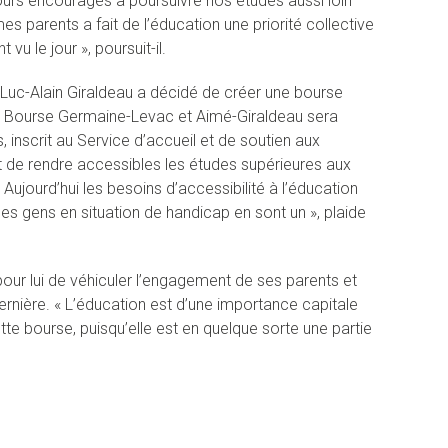
ours encouragés à poursuivre nos études aussi loin
 parents a fait de l’éducation une priorité collective
vu le jour », poursuit-il.
 Luc-Alain Giraldeau a décidé de créer une bourse
a Bourse Germaine-Levac et Aimé-Giraldeau sera
 inscrit au Service d’accueil et de soutien aux
t de rendre accessibles les études supérieures aux
ujourd’hui les besoins d’accessibilité à l’éducation
les gens en situation de handicap en sont un », plaide
pour lui de véhiculer l’engagement de ses parents et
rnière. « L’éducation est d’une importance capitale
te bourse, puisqu’elle est en quelque sorte une partie