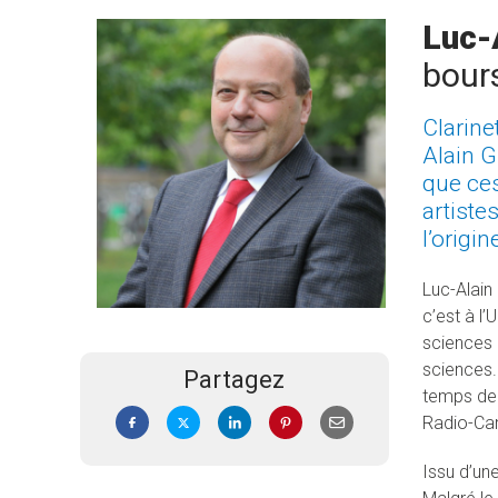
Luc-
bour
Clarine
Alain G
que ces
artiste
l’origi
Luc-Alain
c’est à l
sciences 
sciences.
Partagez
temps de 
Radio-Ca
Issu d’une