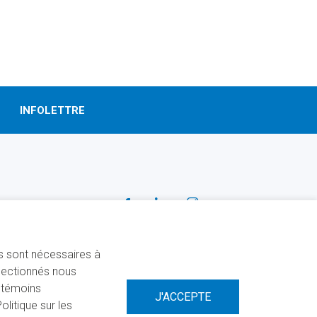
INFOLETTRE
SUIVEZ-NOUS!
Facebook
Linkedin
Instagram
ns sont nécessaires à
électionnés nous
s témoins
litique sur les