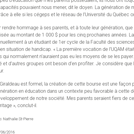
 peu d’éducation que mes parents possédaient, ils nous ont touj
apacités pouvaient nous mener, dit le doyen. La génération de mes
râce à elle si les cégeps et le réseau de l’Université du Québec ont 
r rendre hommage à ses parents, et à toute leur génération, que
isée au montant de 1 000 $ pour les cinq prochaines années. L
nuellement à un étudiant de 1er cycle de la Faculté des sciences,
 en situation de handicap. « La première vocation de l’UQAM étai
 qui normalement n’auraient pas eu les moyens de se les payer. A
é et d’autres groupes ont besoin d’en profiter. Je considère que 
r.
 Giraldeau est formel, la création de cette bourse est une façon 
énération en éducation dans un contexte peu favorable à cette de
éveloppement de notre société. Mes parents seraient fiers de cet
itage », conclut-il.
: Nathalie St-Pierre
0/06/2016