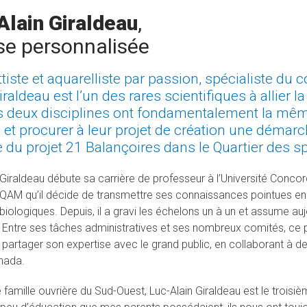
Alain Giraldeau
,
se personnalisée
ttiste et aquarelliste par passion, spécialiste d
iraldeau est l’un des rares scientifiques à allier l
 deux disciplines ont fondamentalement la même c
s et procurer à leur projet de création une démarch
ne du projet
21 Balançoires
dans le Quartier des s
 Giraldeau débute sa carrière de professeur à l’Université Concor
’UQAM qu’il décide de transmettre ses connaissances pointues e
biologiques. Depuis, il a gravi les échelons un à un et assume au
 Entre ses tâches administratives et ses nombreux comités, ce
partager son expertise avec le grand public, en collaborant à 
nada.
 famille ouvrière du Sud-Ouest, Luc-Alain Giraldeau est le troisièm