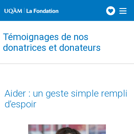
Faire
Toggle
navigation
un
don
Témoignages de nos
donatrices et donateurs
Aider : un geste simple rempli
d’espoir