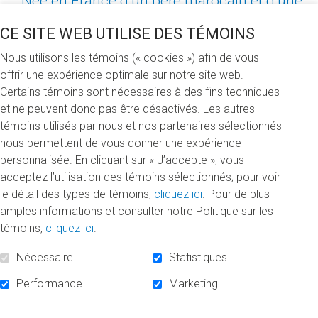
Née en France d’un père marocain et d’une
mère franco-italienne, Sophia Benabdellah
CE SITE WEB UTILISE DES TÉMOINS
passe son enfance au Maroc jusqu’à l’âge
de 18 ans. Amoureuse de la langue
Nous utilisons les témoins (« cookies ») afin de vous
française et des grands espaces verts, elle
offrir une expérience optimale sur notre site web.
élit domicile au Québec à la fin des années
Certains témoins sont nécessaires à des fins techniques
80 alors qu’elle entame un baccalauréat en
et ne peuvent donc pas être désactivés. Les autres
marketing/gestion internationale à HEC
témoins utilisés par nous et nos partenaires sélectionnés
Montréal.
nous permettent de vous donner une expérience
personnalisée. En cliquant sur « J’accepte », vous
Depuis près de 10 ans, Sophia agit à titre de
acceptez l’utilisation des témoins sélectionnés; pour voir
coordonnatrice à la Fondation de l’UQAM. Engagée
le détail des types de témoins,
cliquez ici
. Pour de plus
initialement pour la gestion des d’événements, elle ajoute,
amples informations et consulter notre Politique sur les
au cours des années, plusieurs cordes à son arc, dont les
témoins,
cliquez ici
.
communications, les relations avec les donateurs et la
Nécessaire
Statistiques
promotion. Quand on lui demande ce que l’éducation
supérieure représente pour elle, la donatrice n’hésite pas
Performance
Marketing
à en faire l’éloge. «Pour moi, l’enseignement universitaire
et l’accès à l’éducation sont des vecteurs essentiels au