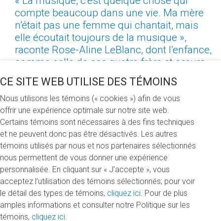
« La musique, c’est quelque chose qui
compte beaucoup dans une vie. Ma mère
n’était pas une femme qui chantait, mais
elle écoutait toujours de la musique »,
raconte Rose-Aline LeBlanc, dont l’enfance,
comme celle de ses quatre frère et sœurs,
a été bercée par la chanson. Sa maman,
CE SITE WEB UTILISE DES TÉMOINS
une amoureuse inconditionnelle de la
chanson populaire, mettait de la musique
Nous utilisons les témoins (« cookies ») afin de vous
offrir une expérience optimale sur notre site web.
partout où elle vivait.
Certains témoins sont nécessaires à des fins techniques
et ne peuvent donc pas être désactivés. Les autres
Valorise Savard LeBlanc, sa mère, est née en 1932.
témoins utilisés par nous et nos partenaires sélectionnés
L’année de ses cinq ans, sa famille s’installe sur une terre
nous permettent de vous donner une expérience
de colonisation en Abitibi. Jeune adolescente, elle
personnalisée. En cliquant sur « J’accepte », vous
s’amuse à transcrire dans des cahiers les chansons
acceptez l’utilisation des témoins sélectionnés; pour voir
qu’elle entend à la radio, signe de son amour pour la
le détail des types de témoins,
cliquez ici
. Pour de plus
musique. Ces cahiers existent toujours aujourd’hui.
amples informations et consulter notre Politique sur les
Étonnant, pour cette femme qui avait l’habitude de ne rien
témoins,
cliquez ici
.
conserver.