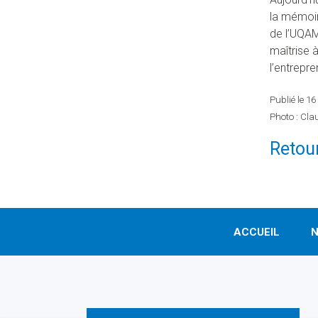
la mémoire
de l’UQAM
maîtrise 
l’entrepr
Publié le 16
Photo : Cla
Retour
ACCUEIL
N