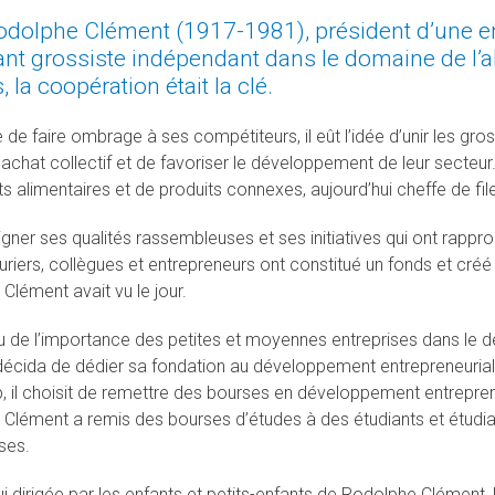
dolphe Clément (1917-1981), président d’une ent
nt grossiste indépendant dans le domaine de l’ali
 la coopération était la clé.
e de faire ombrage à ses compétiteurs, il eût l’idée d’unir les gr
’achat collectif et de favoriser le développement de leur secteur
ts alimentaires et de produits connexes, aujourd’hui cheffe de fil
igner ses qualités rassembleuses et ses initiatives qui ont rappro
riers, collègues et entrepreneurs ont constitué un fonds et cré
Clément avait vu le jour.
 de l’importance des petites et moyennes entreprises dans le
écida de dédier sa fondation au développement entrepreneurial. 
 il choisit de remettre des bourses en développement entrepreneu
Clément a remis des bourses d’études à des étudiants et étudia
ses.
i dirigée par les enfants et petits-enfants de Rodolphe Clément, 