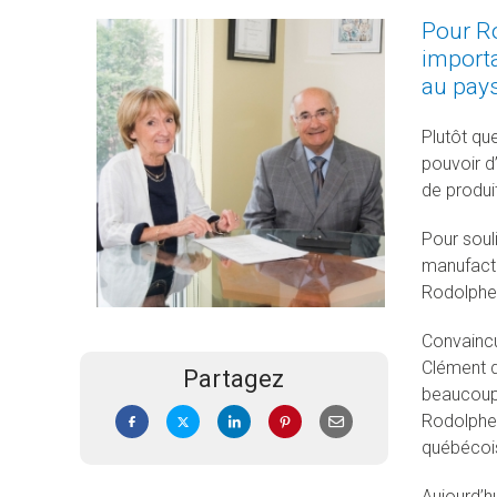
Pour Ro
importa
au pays,
Plutôt qu
pouvoir d
de produi
Pour soul
manufactu
Rodolphe 
Convaincu
Clément d
Partagez
beaucoup,
Rodolphe 
québécoi
Aujourd’hu