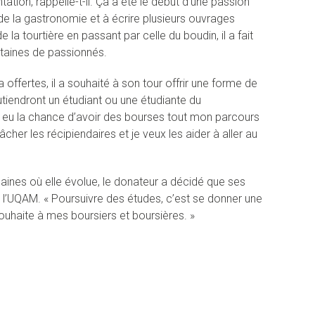
entation, rappelle-t-il. Ça a été le début d’une passion
 de la gastronomie et à écrire plusieurs ouvrages
e la tourtière en passant par celle du boudin, il a fait
ntaines de passionnés.
 offertes, il a souhaité à son tour offrir une forme de
utiendront un étudiant ou une étudiante du
j’ai eu la chance d’avoir des bourses tout mon parcours
er les récipiendaires et je veux les aider à aller au
maines où elle évolue, le donateur a décidé que ses
 l’UQAM. « Poursuivre des études, c’est se donner une
ouhaite à mes boursiers et boursières. »