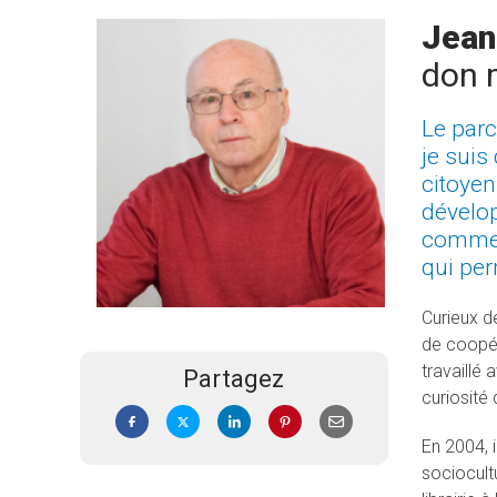
Jean
don 
Le parc
je suis
citoyen
dévelop
comme i
qui per
Curieux d
de coopéra
travaillé
Partagez
curiosité 
En 2004, 
sociocult