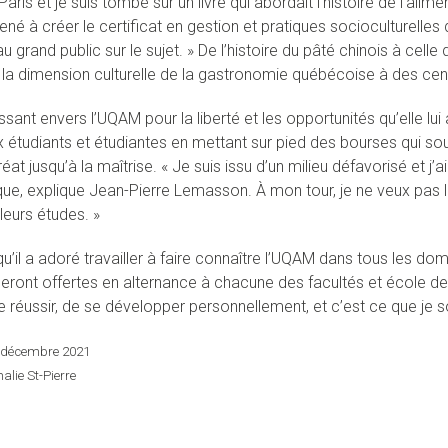
à Paris et je suis tombé sur un livre qui abordait l’histoire de l’alim
ené à créer le certificat en gestion et pratiques socioculturelles
u grand public sur le sujet. » De l’histoire du pâté chinois à celle d
 la dimension culturelle de la gastronomie québécoise à des ce
ant envers l’UQAM pour la liberté et les opportunités qu’elle lui a
ux étudiants et étudiantes en mettant sur pied des bourses qui so
at jusqu’à la maîtrise. « Je suis issu d’un milieu défavorisé et 
e, explique Jean-Pierre Lemasson. À mon tour, je ne veux pas lâch
leurs études. »
qu’il a adoré travailler à faire connaître l’UQAM dans tous les do
eront offertes en alternance à chacune des facultés et école de
 réussir, de se développer personnellement, et c’est ce que je s
4 décembre 2021
alie St-Pierre