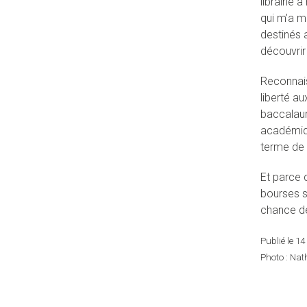
librairie 
qui m’a m
destinés a
découvrir
Reconnaiss
liberté a
baccalauré
académiqu
terme de 
Et parce 
bourses s
chance de
Publié le 1
Photo : Nath