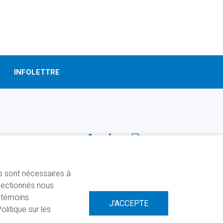
INFOLETTRE
SUIVEZ-NOUS!
Facebook
Linkedin
Instagram
ns sont nécessaires à
électionnés nous
s témoins
litique sur les