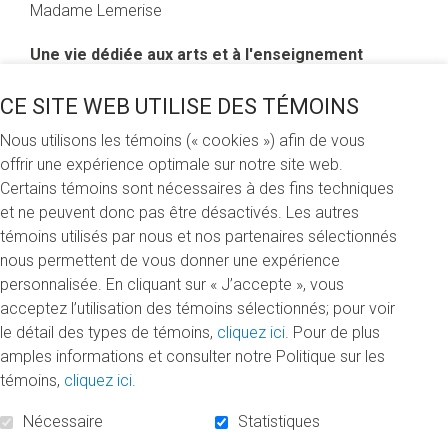
Madame Lemerise
Une vie dédiée aux arts et à l'enseignement
Madame Lemerise est une figure marquante du domaine
CE SITE WEB UTILISE DES TÉMOINS
des arts et de l'enseignement au Québec. Née en 1940,
Nous utilisons les témoins (« cookies ») afin de vous
elle entame en 1958 des études à l’écoles des beaux-
offrir une expérience optimale sur notre site web.
arts (ÉBAM) et ensuite en histoire de l’art à l’Université de
Certains témoins sont nécessaires à des fins techniques
Montréal. Nommée professeure à l’ÉBAM en 1968, elle
et ne peuvent donc pas être désactivés. Les autres
poursuit sa carrière à l’UQAM en 1969 . Outre son
témoins utilisés par nous et nos partenaires sélectionnés
enseignement hautement apprécié par les personnes
nous permettent de vous donner une expérience
étudiantes, elle a assumé divers postes administratifs de
personnalisée. En cliquant sur « J’accepte », vous
l’UQAM. Madame Lemerise a toujours cru en la mission
acceptez l’utilisation des témoins sélectionnés; pour voir
de l’École des arts visuels et médiatiques, qui a partir des
le détail des types de témoins,
cliquez ici
. Pour de plus
années 1980, a su se renouveler et s'adapter aux défis du
amples informations et consulter notre Politique sur les
monde universitaire moderne. Cette période marque le
témoins,
cliquez ici
.
début d'une aventure professionnelle et académique
heureuse qui la mènera à devenir une spécialiste
Nécessaire
Statistiques
reconnue de l'histoire de l’enseignement des arts.