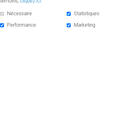
témoins,
cliquez ici
.
1.
Consultez le guide de sociofinancement
Nécessaire
Statistiques
2.
Téléchargez le formulaire
Performance
Marketing
DES QUESTIONS?
Consultez la F.A.Q.
ACCUEIL
NOUVELLES
NOUS JOINDRE
SOCIOFINANCEMENT
INFOLETTRE