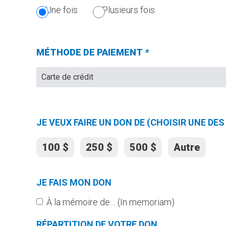
SECTION
Une fois
Plusieurs fois
EST
OBLIGATOIRE.)
MÉTHODE DE PAIEMENT
*
(Champs
requis)
JE VEUX FAIRE UN DON DE (CHOISIR UNE D
100 $
250 $
500 $
Autre
JE FAIS MON DON
À la mémoire de… (In memoriam)
RÉPARTITION DE VOTRE DON