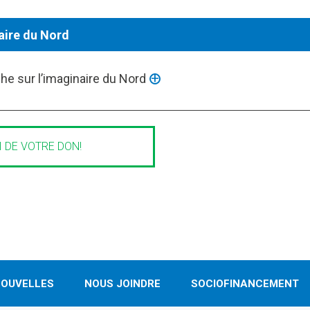
aire du Nord
he sur l’imaginaire du Nord
 l'imaginaire du Nord, c'est-à-dire d'analyser, de manière pluricu
 de l'Arctique, selon une perspective interdisciplinaire et intersec
 DE VOTRE DON!
OUVELLES
NOUS JOINDRE
SOCIOFINANCEMENT