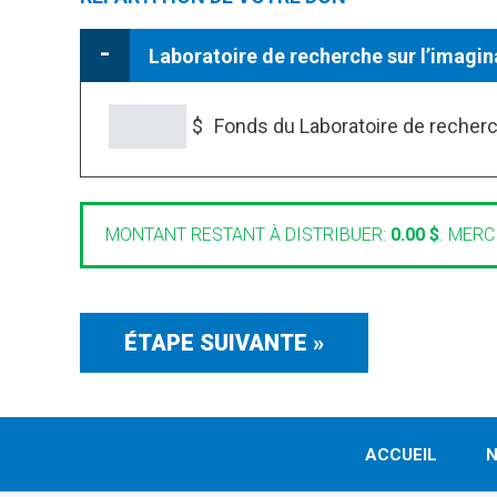
Laboratoire de recherche sur l’imagin
$
Fonds du Laboratoire de recherc
Le laboratoire a pour mandat d'étudier
représentations du Nord, de l'hiver et
MONTANT RESTANT À DISTRIBUER:
0.00 $
.
MERCI
ACCUEIL
N