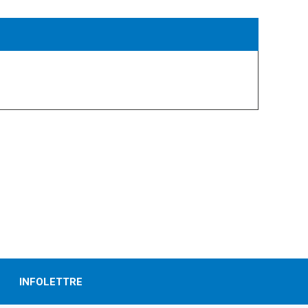
lturelle et circumpolaire, les différentes
torielle.
INFOLETTRE