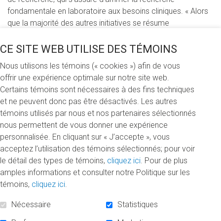
fondamentale en laboratoire aux besoins cliniques. « Alors
que la majorité des autres initiatives se résume
essentiellement à identifier les gènes en cause, a expliqué
le professeur
Nicolas Pilon
, cette idée de couvrir tout le
CE SITE WEB UTILISE DES TÉMOINS
continuum de la recherche biomédicale au service des
Nous utilisons les témoins (« cookies ») afin de vous
maladies orphelines est à notre connaissance unique ».
offrir une expérience optimale sur notre site web.
Certains témoins sont nécessaires à des fins techniques
« Enfin un centre d’excellence en recherche sur les
et ne peuvent donc pas être désactivés. Les autres
maladies orphelines! a déclaré Pierre Lavoie, cofondateur
témoins utilisés par nous et nos partenaires sélectionnés
du Grand défi Pierre Lavoie. C’est un rêve qui se réalise.
nous permettent de vous donner une expérience
Nous pouvons maintenant concentrer nos efforts pour faire
personnalisée. En cliquant sur « J’accepte », vous
du Québec une plateforme mondiale en recherche sur des
acceptez l’utilisation des témoins sélectionnés; pour voir
maladies orphelines. Je félicite le leadership de l’UQAM et
le détail des types de témoins,
cliquez ici
. Pour de plus
de son chercheur principal Nicolas Pilon ».
amples informations et consulter notre Politique sur les
témoins,
cliquez ici
.
Le CERMO-FC : la rencontre d’un chercheur et d’un
généreux donateur
Nécessaire
Statistiques
Passionné par la biologie du développement depuis le
début de ses études aux cycles supérieurs, le professeur