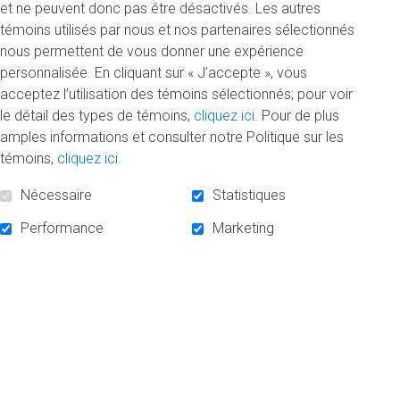
campagne majeure de financement de l’UQAM «100
et ne peuvent donc pas être désactivés. Les autres
millions d’idées»
témoins utilisés par nous et nos partenaires sélectionnés
.
nous permettent de vous donner une expérience
personnalisée. En cliquant sur « J’accepte », vous
«On peut être qui on veut»
acceptez l’utilisation des témoins sélectionnés; pour voir
le détail des types de témoins,
cliquez ici
. Pour de plus
«Les Originaux, c’est l’UQAM, cette université où les idées
amples informations et consulter notre Politique sur les
nouvelles prennent de l’ampleur, contaminent et inspirent les
témoins,
cliquez ici
.
autres. C’est un lieu où on peut être qui on veut – des
rêveurs, des penseurs, des affamés du changement»,
Nécessaire
Statistiques
observe Philippe Meunier (B.A. design graphique, 1992),
Performance
Marketing
instigateur des Originaux, chef de la création et cofondateur
de
Sid Lee
, cofondateur de la
Factry
, et coprésident de la
campagne majeure. «Comme l’UQAM, les Originaux arrivent
à faire réfléchir, débattre, progresser, poursuit le diplômé.
Chaque jour, on sent leur contribution, notamment aux
domaines des arts, de la science, de la culture, de la
politique, des affaires, de la justice sociale et de
l’éducation.»