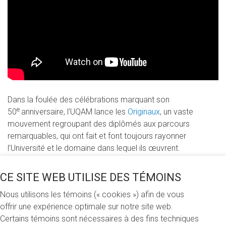
Dans la foulée des célébrations marquant son
e
50
anniversaire, l’UQAM lance les
Originaux
, un vaste
mouvement regroupant des diplômés aux parcours
remarquables, qui ont fait et font toujours rayonner
l’Université et le domaine dans lequel ils œuvrent.
À travers l’apport et le potentiel de leurs idées, idées
CE SITE WEB UTILISE DES TÉMOINS
brillantes et inattendues, idées qui dérangent, qui font
Nous utilisons les témoins (« cookies ») afin de vous
réfléchir et progresser le Québec et le monde, les Originaux
offrir une expérience optimale sur notre site web.
agissent comme ambassadeurs de l’UQAM. Cette initiative
Certains témoins sont nécessaires à des fins techniques
s’inscrit dans le cadre de la