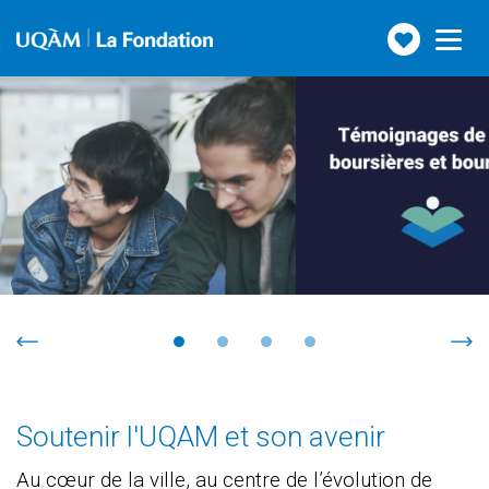
Faire
Toggle
navigation
un
don
Soutenir l'UQAM et son avenir
Au cœur de la ville, au centre de l’évolution de