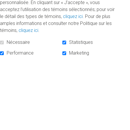
personnalisée. En cliquant sur « J’accepte », vous
un chiffre et un caractère spécial.
acceptez l’utilisation des témoins sélectionnés; pour voir
le détail des types de témoins,
cliquez ici
. Pour de plus
amples informations et consulter notre Politique sur les
<label class="label-styled"> Lien avec l'UQAM</label>
témoins,
cliquez ici
.
Aucun lien particulier
Nécessaire
Statistiques
Employé de l'UQAM
Performance
Marketing
Retraité de l'UQAM
Diplômé de l'UQAM
Étudiant de l'UQAM
ADRESSE DE FACTURATION
Nom de l'entreprise