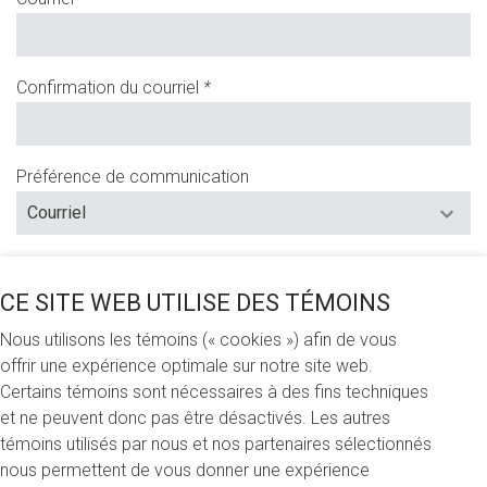
(Champs
requis)
Confirmation du courriel
*
(Champs
requis)
Préférence de communication
Mot de passe
*
(Champs
requis)
CE SITE WEB UTILISE DES TÉMOINS
Nous utilisons les témoins (« cookies ») afin de vous
Confirmation du mot de passe
*
offrir une expérience optimale sur notre site web.
(Champs
requis)
Certains témoins sont nécessaires à des fins techniques
et ne peuvent donc pas être désactivés. Les autres
témoins utilisés par nous et nos partenaires sélectionnés
Le mot de passe doit contenir un minimum de 12
nous permettent de vous donner une expérience
caractères, dont une lettre minuscule, une lettre majuscule,