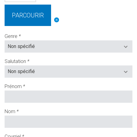
PARCOURIR
Genre
*
(Champs
requis)
Salutation
*
(Champs
requis)
Prénom
*
(Champs
requis)
Nom
*
(Champs
requis)
Courriel
*