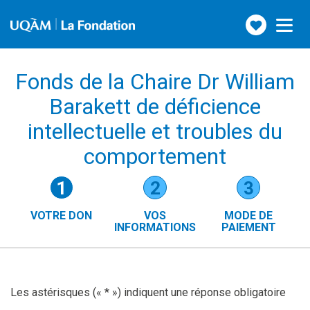
Faire
Toggle
navigation
un
don
Fonds de la Chaire Dr William
Barakett de déficience
intellectuelle et troubles du
comportement
Étapes
1
2
3
du
VOTRE DON
VOS
MODE DE
formulaire
INFORMATIONS
PAIEMENT
()
(ÉTAPE
ACTUELLE)
Les astérisques (« * ») indiquent une réponse obligatoire