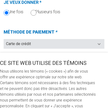
JE VEUX DONNER
*
(CETTE
SECTION
Une fois
Plusieurs fois
EST
OBLIGATOIRE.)
MÉTHODE DE PAIEMENT
*
(Champs
requis)
CE SITE WEB UTILISE DES TÉMOINS
JE VEUX FAIRE UN DON DE (CHOISIR UNE DES
OPTIONS SUIVANTES)
*
Nous utilisons les témoins (« cookies ») afin de vous
(CHAMPS
offrir une expérience optimale sur notre site web.
REQUIS)
100 $
250 $
500 $
Autre
Certains témoins sont nécessaires à des fins techniques
et ne peuvent donc pas être désactivés. Les autres
témoins utilisés par nous et nos partenaires sélectionnés
JE FAIS MON DON
nous permettent de vous donner une expérience
personnalisée. En cliquant sur « J’accepte », vous