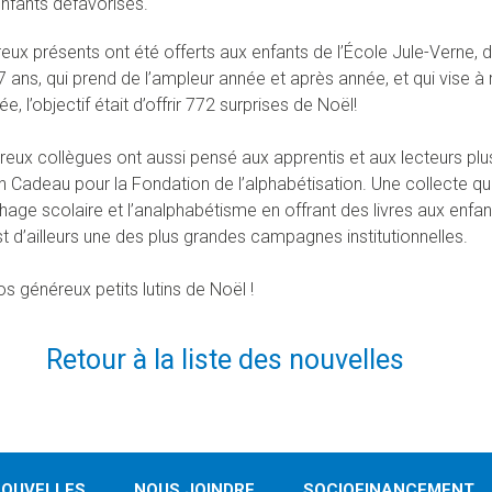
enfants défavorisés.
ux présents ont été offerts aux enfants de l’École Jule-Verne, da
a 7 ans, qui prend de l’ampleur année et après année, et qui vise 
e, l’objectif était d’offrir 772 surprises de Noël!
eux collègues ont aussi pensé aux apprentis et aux lecteurs pl
n Cadeau pour la Fondation de l’alphabétisation. Une collecte qu
hage scolaire et l’analphabétisme en offrant des livres aux enfa
t d’ailleurs une des plus grandes campagnes institutionnelles.
s généreux petits lutins de Noël !
Retour à la liste des nouvelles
OUVELLES
NOUS JOINDRE
SOCIOFINANCEMENT