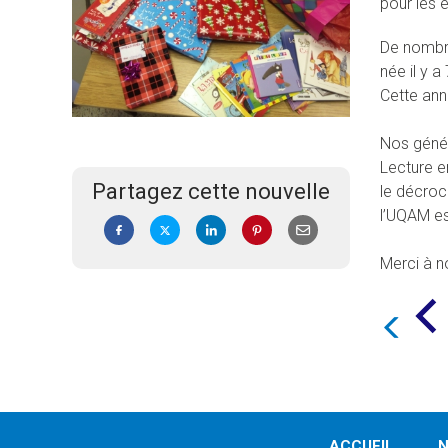
pour les 
De nombre
née il y 
Cette anné
Nos génér
Lecture e
Partagez cette nouvelle
le décroc
l’UQAM es
Merci à no
ACCUEIL
N