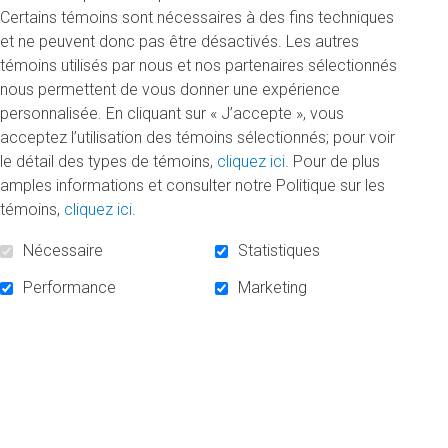
Quatre coprésidents
Certains témoins sont nécessaires à des fins techniques
et ne peuvent donc pas être désactivés. Les autres
La campagne compte également sur le leadership de
témoins utilisés par nous et nos partenaires sélectionnés
quatre coprésidents, tous diplômés de l’Université:
nous permettent de vous donner une expérience
Richard Cacchione, président d’Hydro-Québec Production;
personnalisée. En cliquant sur « J’accepte », vous
Louise Champoux-Paillé, administratrice de sociétés
acceptez l’utilisation des témoins sélectionnés; pour voir
certifiée; Dominique Dionne, vice-présidente, affaires
le détail des types de témoins,
cliquez ici
. Pour de plus
publiques et communications stratégiques chez
amples informations et consulter notre Politique sur les
Investissements PSP; et Philippe Meunier, chef de la
témoins,
cliquez ici
.
création et cofondateur de Sid Lee.
Nécessaire
Statistiques
«Se conformer aux idées et aux usages établis n’a jamais
Performance
Marketing
été dans la nature de l’UQAM, a souligné Richard
Cacchione. Depuis sa fondation, l'UQAM prône un regard
différent, voire déstabilisant. Mais n’est-ce pas en faisant les
choses autrement qu’on réalise de grandes avancées? À
titre de diplômé et d’acteur du développement économique
du Québec, j’en suis personnellement convaincu. C’est
pourquoi j’ai accepté d’agir comme porte-parole et