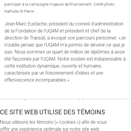
participer à la campagne majeure de financement. Crédit photo :
Nathalie St-Pierre
Jean-Marc Eustache, président du conseil d’administration
de la Fondation de l’UQAM et président et chef de la
direction de Transat, a évoqué son parcours personnel. «Je
n'oublie jamais que l'UQAM m'a permis de devenir ce que je
suis. Nous sommes un quart de million de diplômés à avoir
été façonnés par l’UQAM. Notre soutien est indispensable à
cette institution dynamique, ouverte et humaine,
caractérisée par un foisonnement d’idées et une
effervescence incomparables.»
Jean-Marc Eustache, le président du conseil d'administration de la
Fondation de l'UQAM et président et chef de la direction de Transat, a
CE SITE WEB UTILISE DES TÉMOINS
évoqué l'importance de l'UQAM dans son parcours personnel. Crédit
Nous utilisons les témoins (« cookies ») afin de vous
photo : Nathalie St-Pierre
offrir une expérience optimale sur notre site web.