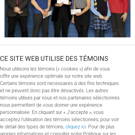
Partagez cette nouvelle
CE SITE WEB UTILISE DES TÉMOINS
Nous utilisons les témoins (« cookies ») afin de vous
offrir une expérience optimale sur notre site web.
Certains témoins sont nécessaires à des fins techniques
Mardi 19 février 2019
et ne peuvent donc pas être désactivés. Les autres
témoins utilisés par nous et nos partenaires sélectionnés
Le 28 janvier, 33 bourses ont été remises aux étudiantes et
nous permettent de vous donner une expérience
étudiants de la Faculté des sciences, pour une somme
personnalisée. En cliquant sur « J’accepte », vous
totale de 128 700 $. Félicitations aux lauréats et lauréates
acceptez l’utilisation des témoins sélectionnés; pour voir
dont la persévérance a été reconnue, et merci à tous ceux
le détail des types de témoins,
cliquez ici
. Pour de plus
et celles qui leur donnent les moyens de se dépasser!
amples informations et consulter notre Politique sur les