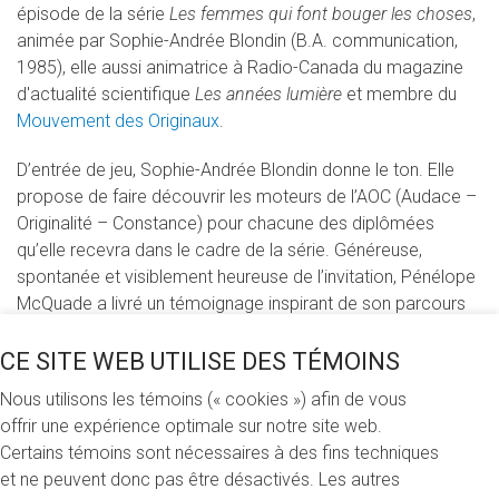
épisode de la série
Les femmes qui font bouger les choses
,
animée par Sophie-Andrée Blondin (B.A. communication,
1985), elle aussi animatrice à Radio-Canada du magazine
d'actualité scientifique
Les années lumière
et membre du
Mouvement des Originaux
.
D’entrée de jeu, Sophie-Andrée Blondin donne le ton. Elle
propose de faire découvrir les moteurs de l’AOC (Audace –
Originalité – Constance) pour chacune des diplômées
qu’elle recevra dans le cadre de la série. Généreuse,
spontanée et visiblement heureuse de l’invitation, Pénélope
McQuade a livré un témoignage inspirant de son parcours
personnel et professionnel, à travers le prisme de
l’originalité.
CE SITE WEB UTILISE DES TÉMOINS
Nous utilisons les témoins (« cookies ») afin de vous
Chez elle, l’originalité commence avec le choix de son
offrir une expérience optimale sur notre site web.
prénom. Bien qu’elle n’ait pas toujours souhaité être
Certains témoins sont nécessaires à des fins techniques
originale (enfant, elle se faisait appeler Catherine ou
et ne peuvent donc pas être désactivés. Les autres
Michelle...), elle avoue qu'à partir de l’adolescence, elle