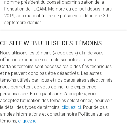
nommé président du conseil d’administration de la
Fondation de l’UQAM. Membre du conseil depuis mars
2019, son mandat à titre de président a débuté le 30
septembre dernier.
«La Fondation de l’UQAM joue un rôle essentiel au sein de
l’Université et, plus largement, dans toute la société, déclare
CE SITE WEB UTILISE DES TÉMOINS
Philippe Rainville. Les projets qu’elle contribue à mettre sur
Nous utilisons les témoins (« cookies ») afin de vous
pied ont des impacts très concrets pour le Québec, et je
offrir une expérience optimale sur notre site web.
veux l’aider à rayonner aux quatre coins de la province. Je
Certains témoins sont nécessaires à des fins techniques
suis impatient d’aider cette dynamique fondation à en faire
et ne peuvent donc pas être désactivés. Les autres
encore plus, notamment par le succès de la plus
témoins utilisés par nous et nos partenaires sélectionnés
ambitieuse campagne de financement de son histoire, la
nous permettent de vous donner une expérience
campagne 100 millions d’idées.»
personnalisée. En cliquant sur « J’accepte », vous
acceptez l’utilisation des témoins sélectionnés; pour voir
Philippe Rainville cumule plusieurs expériences en tant que
le détail des types de témoins,
cliquez ici
. Pour de plus
gestionnaire de grandes entreprises. À titre de dirigeant
amples informations et consulter notre Politique sur les
d’Aéroports de Montréal depuis janvier 2017, il a piloté
témoins,
cliquez ici
.
l’organisation dans une période d’effervescence et de