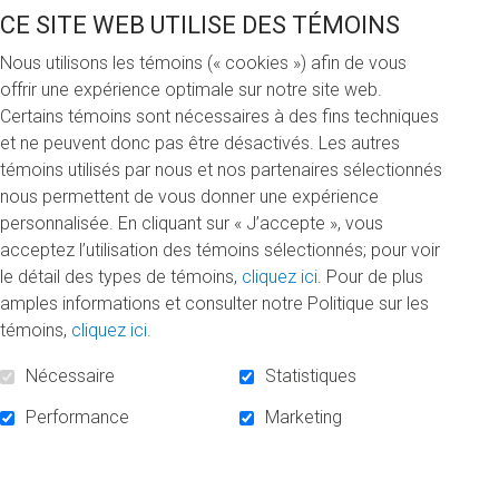
Chaire de déficience intellectuelle et troubles du
CE SITE WEB UTILISE DES TÉMOINS
comportement
(Chaire DITC). Cet engagement vise à assurer le succès de
Nous utilisons les témoins (« cookies ») afin de vous
la Chaire, explique le directeur général de la Fondation
offrir une expérience optimale sur notre site web.
Butters, Ron Creary. « Dans les dernières années, le
Certains témoins sont nécessaires à des fins techniques
gouvernement en a beaucoup fait pour aider les personnes
et ne peuvent donc pas être désactivés. Les autres
vivant avec une déficience intellectuelle, mais on en fait
témoins utilisés par nous et nos partenaires sélectionnés
encore trop peu pour les personnes qui ont également un
nous permettent de vous donner une expérience
trouble du comportement, mentionne-t-il. La Chaire DITC
personnalisée. En cliquant sur « J’accepte », vous
effectue un travail remarquable pour aider les familles et la
acceptez l’utilisation des témoins sélectionnés; pour voir
Fondation Butters veut qu’elle puisse continuer de travailler
le détail des types de témoins,
cliquez ici
. Pour de plus
en ce sens. »
amples informations et consulter notre Politique sur les
témoins,
cliquez ici
.
Depuis sa fondation en 2008, la Chaire DITC œuvre à faire
avancer les connaissances en lien avec les troubles du
Nécessaire
Statistiques
comportement chez les personnes qui présentent une
Performance
Marketing
déficience intellectuelle, de manière à offrir des pistes de
solutions pour prévenir, sinon réduire, ces troubles et leurs
effets sur la personne, sa famille et le personnel travaillant