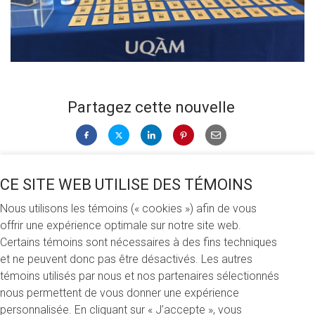
Partagez cette nouvelle
Vendredi 15 avril 2022
CE SITE WEB UTILISE DES TÉMOINS
Nous utilisons les témoins (« cookies ») afin de vous
À l’UQAM, avril rime avec reconnaissance! Dans le cadre du
offrir une expérience optimale sur notre site web.
premier Mois de la reconnaissance de l’UQAM, la Fondation
Certains témoins sont nécessaires à des fins techniques
a eu le plaisir d’aller à la rencontre des donateurs et
et ne peuvent donc pas être désactivés. Les autres
donatrices membres de la communauté universitaire afin
témoins utilisés par nous et nos partenaires sélectionnés
de distribuer des semences de calendules. Une belle façon
nous permettent de vous donner une expérience
pour la Fondation de souligner l’arrivée du printemps ainsi
personnalisée. En cliquant sur « J’accepte », vous
que le Jour de la Terre, en semant des fleurs, de l’espoir et