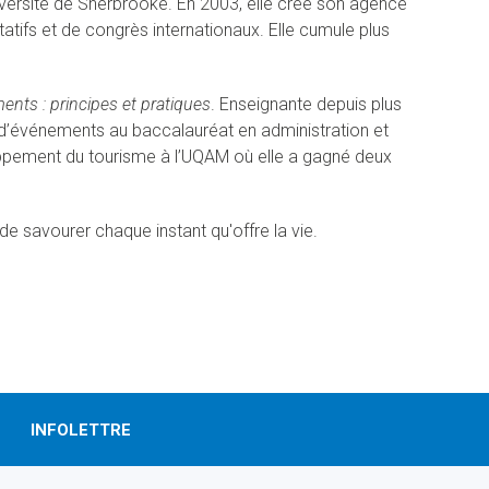
iversité de Sherbrooke. En 2003, elle crée son agence
tatifs et de congrès internationaux. Elle cumule plus
nts : principes et pratiques
. Enseignante depuis plus
 d’événements au baccalauréat en administration et
oppement du tourisme à l’UQAM où elle a gagné deux
e savourer chaque instant qu'offre la vie.
INFOLETTRE