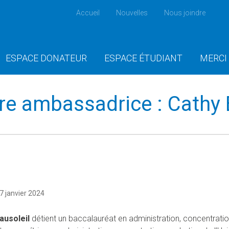
Accueil
Nouvelles
Nous joindre
ESPACE DONATEUR
ESPACE ÉTUDIANT
MERCI
tre ambassadrice : Cathy 
7 janvier 2024
ausoleil
détient un baccalauréat en administration, concentratio