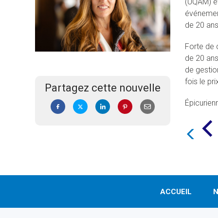
(UQAM) et
événementi
de 20 ans
Forte de 
de 20 ans
de gestio
fois le p
Partagez cette nouvelle
Épicurien
ACCUEIL
N