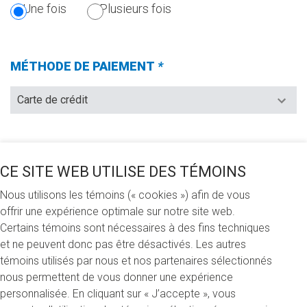
SECTION
Une fois
Plusieurs fois
EST
OBLIGATOIRE.)
MÉTHODE DE PAIEMENT
*
(Champs
requis)
JE VEUX FAIRE UN DON DE (CHOISIR UNE DES
CE SITE WEB UTILISE DES TÉMOINS
OPTIONS SUIVANTES)
*
(CHAMPS
Nous utilisons les témoins (« cookies ») afin de vous
REQUIS)
100 $
250 $
500 $
Autre
offrir une expérience optimale sur notre site web.
Certains témoins sont nécessaires à des fins techniques
et ne peuvent donc pas être désactivés. Les autres
JE FAIS MON DON
témoins utilisés par nous et nos partenaires sélectionnés
nous permettent de vous donner une expérience
À la mémoire de… (In memoriam)
personnalisée. En cliquant sur « J’accepte », vous