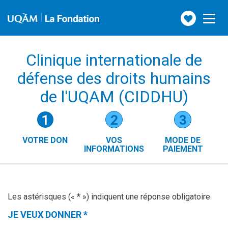
Faire
Toggle
navigation
un
don
Clinique internationale de
défense des droits humains
de l'UQAM (CIDDHU)
Étapes
1
2
3
du
VOTRE DON
VOS
MODE DE
formulaire
INFORMATIONS
PAIEMENT
()
(ÉTAPE
ACTUELLE)
Les astérisques (« * ») indiquent une réponse obligatoire
JE VEUX DONNER
*
(CETTE